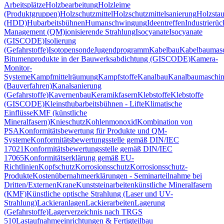
Arbeitsplätze
Holzbearbeitung
Holzleime
(Produktgruppen)
Holzschutzmittel
Holzschutzmittelsanierung
Holzsta
(HDD)
Hubarbeitsbühnen
Humanschwingung
Ideentreffen
Industrierü
Management (QM)
ionisierende Strahlung
Isocyanate
Isocyanate
(GISCODE)
Isolierung
(Gefahrstoffe)
Isotopensonde
Jugendprogramm
Kabelbau
Kabelbaumas
Bitumenprodukte in der Bauwerksabdichtung (GISCODE)
Kamera-
Monitor-
Systeme
Kampfmittelräumung
Kampfstoffe
Kanalbau
Kanalbaumaschi
(Bauverfahren)
Kanalsanierung
(Gefahrstoffe)
Kavernenbau
Keramikfasern
Klebstoffe
Klebstoffe
(GISCODE)
Kleinsthubarbeitsbühnen - Lifte
Klimatische
Einflüsse
KMF (künstliche
Mineralfasern)
Knieschutz
Kohlenmonoxid
Kombination von
PSA
Konformitätsbewertung für Produkte und QM-
Systeme
Konformitätsbewertungsstelle gemäß DIN/IEC
17021
Konformitätsbewertungsstelle gemäß DIN/IEC
17065
Konformitätserklärung gemäß EU-
Richtlinien
Kopfschutz
Korrosionsschutz
Korrosionsschutz-
Produkte
Kostenübernahmeerklärungen - Seminarteilnahme bei
Dritten/Externen
Krane
Kunststeinarbeiten
künstliche Mineralfasern
(KMF)
Künstliche optische Strahlung (Laser und UV-
Strahlung)
Lackieranlagen
Lackierarbeiten
Lagerung
(Gefahrstoffe)
Lagerverzeichnis nach TRGS
510
Lastaufnahmeeinrichtungen & Fertigteilbau