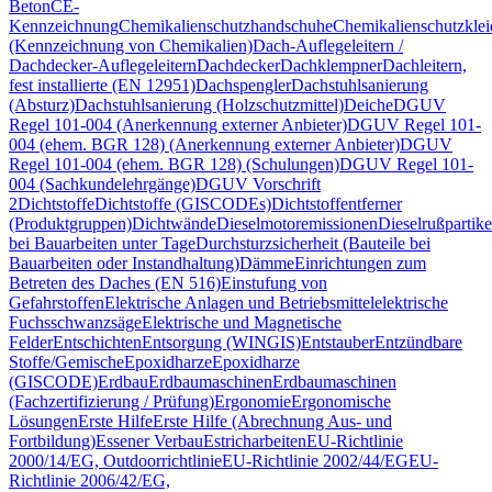
Beton
CE-
Kennzeichnung
Chemikalienschutzhandschuhe
Chemikalienschutzkle
(Kennzeichnung von Chemikalien)
Dach-Auflegeleitern /
Dachdecker-Auflegeleitern
Dachdecker
Dachklempner
Dachleitern,
fest installierte (EN 12951)
Dachspengler
Dachstuhlsanierung
(Absturz)
Dachstuhlsanierung (Holzschutzmittel)
Deiche
DGUV
Regel 101-004 (Anerkennung externer Anbieter)
DGUV Regel 101-
004 (ehem. BGR 128) (Anerkennung externer Anbieter)
DGUV
Regel 101-004 (ehem. BGR 128) (Schulungen)
DGUV Regel 101-
004 (Sachkundelehrgänge)
DGUV Vorschrift
2
Dichtstoffe
Dichtstoffe (GISCODEs)
Dichtstoffentferner
(Produktgruppen)
Dichtwände
Dieselmotoremissionen
Dieselrußpartike
bei Bauarbeiten unter Tage
Durchsturzsicherheit (Bauteile bei
Bauarbeiten oder Instandhaltung)
Dämme
Einrichtungen zum
Betreten des Daches (EN 516)
Einstufung von
Gefahrstoffen
Elektrische Anlagen und Betriebsmittel
elektrische
Fuchsschwanzsäge
Elektrische und Magnetische
Felder
Entschichten
Entsorgung (WINGIS)
Entstauber
Entzündbare
Stoffe/Gemische
Epoxidharze
Epoxidharze
(GISCODE)
Erdbau
Erdbaumaschinen
Erdbaumaschinen
(Fachzertifizierung / Prüfung)
Ergonomie
Ergonomische
Lösungen
Erste Hilfe
Erste Hilfe (Abrechnung Aus- und
Fortbildung)
Essener Verbau
Estricharbeiten
EU-Richtlinie
2000/14/EG, Outdoorrichtlinie
EU-Richtlinie 2002/44/EG
EU-
Richtlinie 2006/42/EG,