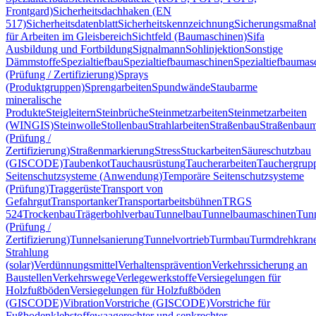
Frontgard)
Sicherheitsdachhaken (EN
517)
Sicherheitsdatenblatt
Sicherheitskennzeichnung
Sicherungsmaßn
für Arbeiten im Gleisbereich
Sichtfeld (Baumaschinen)
Sifa
Ausbildung und Fortbildung
Signalmann
Sohlinjektion
Sonstige
Dämmstoffe
Spezialtiefbau
Spezialtiefbaumaschinen
Spezialtiefbaumas
(Prüfung / Zertifizierung)
Sprays
(Produktgruppen)
Sprengarbeiten
Spundwände
Staubarme
mineralische
Produkte
Steigleitern
Steinbrüche
Steinmetzarbeiten
Steinmetzarbeiten
(WINGIS)
Steinwolle
Stollenbau
Strahlarbeiten
Straßenbau
Straßenbaum
(Prüfung /
Zertifizierung)
Straßenmarkierung
Stress
Stuckarbeiten
Säureschutzbau
(GISCODE)
Taubenkot
Tauchausrüstung
Taucherarbeiten
Tauchergrup
Seitenschutzsysteme (Anwendung)
Temporäre Seitenschutzsysteme
(Prüfung)
Traggerüste
Transport von
Gefahrgut
Transportanker
Transportarbeitsbühnen
TRGS
524
Trockenbau
Trägerbohlverbau
Tunnelbau
Tunnelbaumaschinen
Tun
(Prüfung /
Zertifizierung)
Tunnelsanierung
Tunnelvortrieb
Turmbau
Turmdrehkran
Strahlung
(solar)
Verdünnungsmittel
Verhaltensprävention
Verkehrssicherung an
Baustellen
Verkehrswege
Verlegewerkstoffe
Versiegelungen für
Holzfußböden
Versiegelungen für Holzfußböden
(GISCODE)
Vibration
Vorstriche (GISCODE)
Vorstriche für
Fußbodenklebstoffe
waagerechter und senkrechter