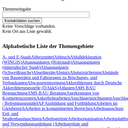
Themeneingabe
Keine Vorschläge vorhanden.
Kein Ort aus Liste gewählt.
Alphabetische Liste der Themengebiete
A- und E-Staub
Abbeizmittel
Abbruch
Abfalldeklaration
(WINGIS)
Absauganlagen (Holzstaub)
Absauganlagen
(mineralischer Staub)
Absauganlagen
(Schweißrauche)
Abseilgeräte
Absturz
Absturzsicherung
Abstände
von Baugeräten und Fahrzeugen zu Böschungs- und
Verbaukanten
Abwasserentsorgung
Akkreditierung durch Deutsche
Akkreditierungsstelle (DAkkS)
Altlasten
AMS BAU
Begutachtung
AMS BAU Beratung
Anerkennung von
Kompetenzzentren
Ankerbohrarbeiten
Anschlageinrichtungen
Anschlag
/ Befestigungsmittel
AP Ausbildung und Fortbildung
Arbeiten im
Gleisbereich
Arbeiten in kontaminierten Bereichen
Arbeitsausschuss
Erd- und
Straßenbaumaschinen
Arbeitsgerüste
Arbeitsorganisation
Arbeitsplattf
und Verwendungsanleitung (Arbeitsgerüste und