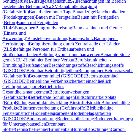
Schutzgerüste)
Aufzüge
Augenschutz
Ausschachtungen im Bereich
bestehender Bebauung
AwSV
Bauabfallentsorgung
(Gefahrstoffe)
Bauarbeiten unter Tage
Bauaufzüge
Bauchemikalien
(Produktgruppen)
Bauen mit Fertigteilen
Bauen mit Fertigteilen
(Beton)
Bauen mit Fertigteilen
(Holz)
Baugruben
Baugrundvereisung
Baumaschinen und Geräte
(Einsatz und
Anwendung)
Baustellenverordnung
Bautenschutz
Bautreppen -
Gerüsttreppen
Befugniserteilung durch Zentralstelle der Länder
(ZLS)
befähigte Personen für Erdbauarbeiten und
Straßenbauarbeiten
Belüftung von Tunnelbauwerken
Benannte Stelle
gemäß EU-Richtlinien
Berliner Verbau
Berufskrankheiten -
Ermittlung
Berufstaucher
Beschichtungsstoffe
Beschichtungsstoffe
(GISCODE)
Betonbau
Betonfertigteilbau
Betonpumpen
Betonstraßenb
(Gefahrstoffe)
Betontrennmittel (GISCODE)
Betonzusatzmittel
(GISCODE)
Betriebliche Verkehrssicherheit einschließlich
Gefahrguttransporte
Betriebliches
Gesundheitsmanagement
Betriebsanweisungen
(Gefahrstoffe)
Betriebsräte-Schulungen
Bildschirmarbeitsplatz
(Büro)
Bildungsproduktentwicklung
Biostoffe
Biozide
Bitumenhaltige
Produkte
Bitumenverarbeitung (Gefahrstoffe)
Blei
bleihaltige
Fensteranstriche
Bodenbelagsarbeiten
Bodenbelagsarbeiten
(GISCODE)
Bodensanierung
Bodenstabilisierung
Bodenverdrängungsr
für Untertagebaustellen
Brennbare
Stoffe/Gemische
Brenner
Brunnenbau
Burnout
Böschungen
Carbon-