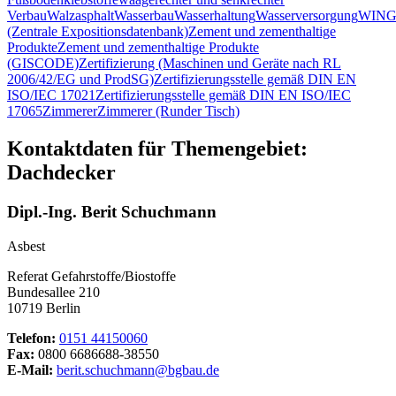
Verbau
Walzasphalt
Wasserbau
Wasserhaltung
Wasserversorgung
WING
(Zentrale Expositionsdatenbank)
Zement und zementhaltige
Produkte
Zement und zementhaltige Produkte
(GISCODE)
Zertifizierung (Maschinen und Geräte nach RL
2006/42/EG und ProdSG)
Zertifizierungsstelle gemäß DIN EN
ISO/IEC 17021
Zertifizierungsstelle gemäß DIN EN ISO/IEC
17065
Zimmerer
Zimmerer (Runder Tisch)
Kontaktdaten für Themengebiet:
Dachdecker
Dipl.-Ing. Berit Schuchmann
Asbest
Referat Gefahrstoffe/Biostoffe
Bundesallee 210
10719 Berlin
Telefon:
0151 44150060
Fax:
0800 6686688-38550
E-Mail:
berit.schuchmann@bgbau.de