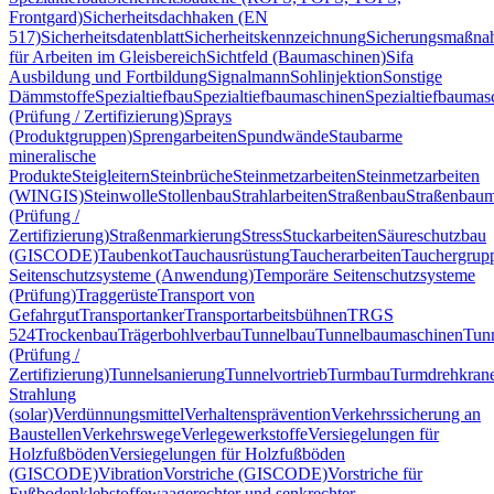
Frontgard)
Sicherheitsdachhaken (EN
517)
Sicherheitsdatenblatt
Sicherheitskennzeichnung
Sicherungsmaßn
für Arbeiten im Gleisbereich
Sichtfeld (Baumaschinen)
Sifa
Ausbildung und Fortbildung
Signalmann
Sohlinjektion
Sonstige
Dämmstoffe
Spezialtiefbau
Spezialtiefbaumaschinen
Spezialtiefbaumas
(Prüfung / Zertifizierung)
Sprays
(Produktgruppen)
Sprengarbeiten
Spundwände
Staubarme
mineralische
Produkte
Steigleitern
Steinbrüche
Steinmetzarbeiten
Steinmetzarbeiten
(WINGIS)
Steinwolle
Stollenbau
Strahlarbeiten
Straßenbau
Straßenbaum
(Prüfung /
Zertifizierung)
Straßenmarkierung
Stress
Stuckarbeiten
Säureschutzbau
(GISCODE)
Taubenkot
Tauchausrüstung
Taucherarbeiten
Tauchergrup
Seitenschutzsysteme (Anwendung)
Temporäre Seitenschutzsysteme
(Prüfung)
Traggerüste
Transport von
Gefahrgut
Transportanker
Transportarbeitsbühnen
TRGS
524
Trockenbau
Trägerbohlverbau
Tunnelbau
Tunnelbaumaschinen
Tun
(Prüfung /
Zertifizierung)
Tunnelsanierung
Tunnelvortrieb
Turmbau
Turmdrehkran
Strahlung
(solar)
Verdünnungsmittel
Verhaltensprävention
Verkehrssicherung an
Baustellen
Verkehrswege
Verlegewerkstoffe
Versiegelungen für
Holzfußböden
Versiegelungen für Holzfußböden
(GISCODE)
Vibration
Vorstriche (GISCODE)
Vorstriche für
Fußbodenklebstoffe
waagerechter und senkrechter