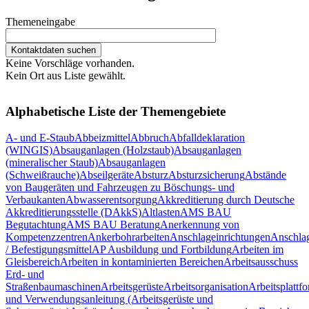
Themeneingabe
Keine Vorschläge vorhanden.
Kein Ort aus Liste gewählt.
Alphabetische Liste der Themengebiete
A- und E-Staub
Abbeizmittel
Abbruch
Abfalldeklaration
(WINGIS)
Absauganlagen (Holzstaub)
Absauganlagen
(mineralischer Staub)
Absauganlagen
(Schweißrauche)
Abseilgeräte
Absturz
Absturzsicherung
Abstände
von Baugeräten und Fahrzeugen zu Böschungs- und
Verbaukanten
Abwasserentsorgung
Akkreditierung durch Deutsche
Akkreditierungsstelle (DAkkS)
Altlasten
AMS BAU
Begutachtung
AMS BAU Beratung
Anerkennung von
Kompetenzzentren
Ankerbohrarbeiten
Anschlageinrichtungen
Anschlag
/ Befestigungsmittel
AP Ausbildung und Fortbildung
Arbeiten im
Gleisbereich
Arbeiten in kontaminierten Bereichen
Arbeitsausschuss
Erd- und
Straßenbaumaschinen
Arbeitsgerüste
Arbeitsorganisation
Arbeitsplattf
und Verwendungsanleitung (Arbeitsgerüste und