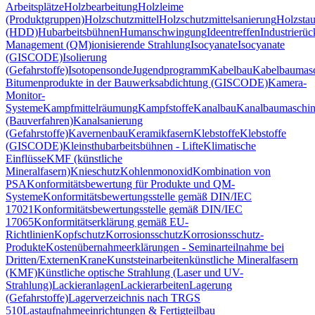
Arbeitsplätze
Holzbearbeitung
Holzleime
(Produktgruppen)
Holzschutzmittel
Holzschutzmittelsanierung
Holzsta
(HDD)
Hubarbeitsbühnen
Humanschwingung
Ideentreffen
Industrierü
Management (QM)
ionisierende Strahlung
Isocyanate
Isocyanate
(GISCODE)
Isolierung
(Gefahrstoffe)
Isotopensonde
Jugendprogramm
Kabelbau
Kabelbaumas
Bitumenprodukte in der Bauwerksabdichtung (GISCODE)
Kamera-
Monitor-
Systeme
Kampfmittelräumung
Kampfstoffe
Kanalbau
Kanalbaumaschi
(Bauverfahren)
Kanalsanierung
(Gefahrstoffe)
Kavernenbau
Keramikfasern
Klebstoffe
Klebstoffe
(GISCODE)
Kleinsthubarbeitsbühnen - Lifte
Klimatische
Einflüsse
KMF (künstliche
Mineralfasern)
Knieschutz
Kohlenmonoxid
Kombination von
PSA
Konformitätsbewertung für Produkte und QM-
Systeme
Konformitätsbewertungsstelle gemäß DIN/IEC
17021
Konformitätsbewertungsstelle gemäß DIN/IEC
17065
Konformitätserklärung gemäß EU-
Richtlinien
Kopfschutz
Korrosionsschutz
Korrosionsschutz-
Produkte
Kostenübernahmeerklärungen - Seminarteilnahme bei
Dritten/Externen
Krane
Kunststeinarbeiten
künstliche Mineralfasern
(KMF)
Künstliche optische Strahlung (Laser und UV-
Strahlung)
Lackieranlagen
Lackierarbeiten
Lagerung
(Gefahrstoffe)
Lagerverzeichnis nach TRGS
510
Lastaufnahmeeinrichtungen & Fertigteilbau