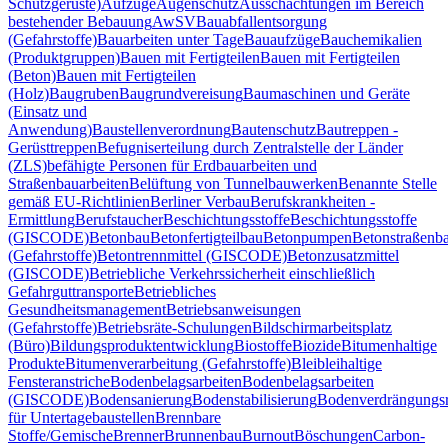
Schutzgerüste)
Aufzüge
Augenschutz
Ausschachtungen im Bereich
bestehender Bebauung
AwSV
Bauabfallentsorgung
(Gefahrstoffe)
Bauarbeiten unter Tage
Bauaufzüge
Bauchemikalien
(Produktgruppen)
Bauen mit Fertigteilen
Bauen mit Fertigteilen
(Beton)
Bauen mit Fertigteilen
(Holz)
Baugruben
Baugrundvereisung
Baumaschinen und Geräte
(Einsatz und
Anwendung)
Baustellenverordnung
Bautenschutz
Bautreppen -
Gerüsttreppen
Befugniserteilung durch Zentralstelle der Länder
(ZLS)
befähigte Personen für Erdbauarbeiten und
Straßenbauarbeiten
Belüftung von Tunnelbauwerken
Benannte Stelle
gemäß EU-Richtlinien
Berliner Verbau
Berufskrankheiten -
Ermittlung
Berufstaucher
Beschichtungsstoffe
Beschichtungsstoffe
(GISCODE)
Betonbau
Betonfertigteilbau
Betonpumpen
Betonstraßenb
(Gefahrstoffe)
Betontrennmittel (GISCODE)
Betonzusatzmittel
(GISCODE)
Betriebliche Verkehrssicherheit einschließlich
Gefahrguttransporte
Betriebliches
Gesundheitsmanagement
Betriebsanweisungen
(Gefahrstoffe)
Betriebsräte-Schulungen
Bildschirmarbeitsplatz
(Büro)
Bildungsproduktentwicklung
Biostoffe
Biozide
Bitumenhaltige
Produkte
Bitumenverarbeitung (Gefahrstoffe)
Blei
bleihaltige
Fensteranstriche
Bodenbelagsarbeiten
Bodenbelagsarbeiten
(GISCODE)
Bodensanierung
Bodenstabilisierung
Bodenverdrängungsr
für Untertagebaustellen
Brennbare
Stoffe/Gemische
Brenner
Brunnenbau
Burnout
Böschungen
Carbon-