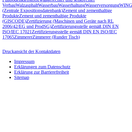
Verbau
Walzasphalt
Wasserbau
Wasserhaltung
Wasserversorgung
WING
(Zentrale Expositionsdatenbank)
Zement und zementhaltige
Produkte
Zement und zementhaltige Produkte
(GISCODE)
Zertifizierung (Maschinen und Geräte nach RL
2006/42/EG und ProdSG)
Zertifizierungsstelle gemäß DIN EN
ISO/IEC 17021
Zertifizierungsstelle gemäß DIN EN ISO/IEC
17065
Zimmerer
Zimmerer (Runder Tisch)
Druckansicht der Kontaktdaten
Impressum
Erklärungen zum Datenschutz
Erklärung zur Barrierefreiheit
Sitemap