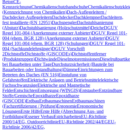
Beton
CE-
Kennzeichnung
Chemikalienschutzhandschuhe
Chemikalienschutzkle
(Kennzeichnung von Chemikalien)
Dach-Auflegeleitern /
Dachdecker-Auflegeleitern
Dachdecker
Dachklempner
Dachleitern,
fest installierte (EN 12951)
Dachspengler
Dachstuhlsanierung
(Absturz)
Dachstuhlsanierung (Holzschutzmittel)
Deiche
DGUV
Regel 101-004 (Anerkennung externer Anbieter)
DGUV Regel 101-
004 (ehem. BGR 128) (Anerkennung externer Anbieter)
DGUV
Regel 101-004 (ehem. BGR 128) (Schulungen)
DGUV Regel 101-
004 (Sachkundelehrgänge)
DGUV Vorschrift
2
Dichtstoffe
Dichtstoffe (GISCODEs)
Dichtstoffentferner
(Produktgruppen)
Dichtwände
Dieselmotoremissionen
Dieselrußpartike
bei Bauarbeiten unter Tage
Durchsturzsicherheit (Bauteile bei
Bauarbeiten oder Instandhaltung)
Dämme
Einrichtungen zum
Betreten des Daches (EN 516)
Einstufung von
Gefahrstoffen
Elektrische Anlagen und Betriebsmittel
elektrische
Fuchsschwanzsäge
Elektrische und Magnetische
Felder
Entschichten
Entsorgung (WINGIS)
Entstauber
Entzündbare
Stoffe/Gemische
Epoxidharze
Epoxidharze
(GISCODE)
Erdbau
Erdbaumaschinen
Erdbaumaschinen
(Fachzertifizierung / Prüfung)
Ergonomie
Ergonomische
Lösungen
Erste Hilfe
Erste Hilfe (Abrechnung Aus- und
Fortbildung)
Essener Verbau
Estricharbeiten
EU-Richtlinie
2000/14/EG, Outdoorrichtlinie
EU-Richtlinie 2002/44/EG
EU-
Richtlinie 2006/42/EG,