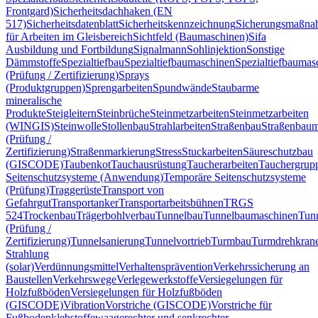
Frontgard)
Sicherheitsdachhaken (EN
517)
Sicherheitsdatenblatt
Sicherheitskennzeichnung
Sicherungsmaßn
für Arbeiten im Gleisbereich
Sichtfeld (Baumaschinen)
Sifa
Ausbildung und Fortbildung
Signalmann
Sohlinjektion
Sonstige
Dämmstoffe
Spezialtiefbau
Spezialtiefbaumaschinen
Spezialtiefbaumas
(Prüfung / Zertifizierung)
Sprays
(Produktgruppen)
Sprengarbeiten
Spundwände
Staubarme
mineralische
Produkte
Steigleitern
Steinbrüche
Steinmetzarbeiten
Steinmetzarbeiten
(WINGIS)
Steinwolle
Stollenbau
Strahlarbeiten
Straßenbau
Straßenbaum
(Prüfung /
Zertifizierung)
Straßenmarkierung
Stress
Stuckarbeiten
Säureschutzbau
(GISCODE)
Taubenkot
Tauchausrüstung
Taucherarbeiten
Tauchergrup
Seitenschutzsysteme (Anwendung)
Temporäre Seitenschutzsysteme
(Prüfung)
Traggerüste
Transport von
Gefahrgut
Transportanker
Transportarbeitsbühnen
TRGS
524
Trockenbau
Trägerbohlverbau
Tunnelbau
Tunnelbaumaschinen
Tun
(Prüfung /
Zertifizierung)
Tunnelsanierung
Tunnelvortrieb
Turmbau
Turmdrehkran
Strahlung
(solar)
Verdünnungsmittel
Verhaltensprävention
Verkehrssicherung an
Baustellen
Verkehrswege
Verlegewerkstoffe
Versiegelungen für
Holzfußböden
Versiegelungen für Holzfußböden
(GISCODE)
Vibration
Vorstriche (GISCODE)
Vorstriche für
Fußbodenklebstoffe
waagerechter und senkrechter