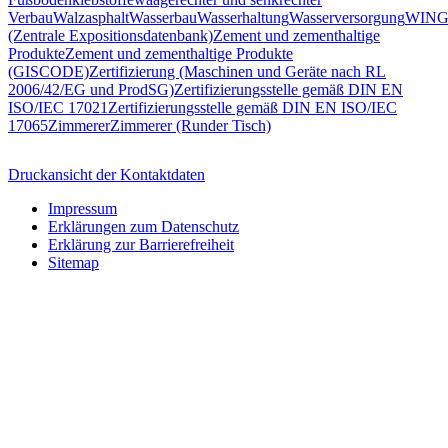
Verbau
Walzasphalt
Wasserbau
Wasserhaltung
Wasserversorgung
WING
(Zentrale Expositionsdatenbank)
Zement und zementhaltige
Produkte
Zement und zementhaltige Produkte
(GISCODE)
Zertifizierung (Maschinen und Geräte nach RL
2006/42/EG und ProdSG)
Zertifizierungsstelle gemäß DIN EN
ISO/IEC 17021
Zertifizierungsstelle gemäß DIN EN ISO/IEC
17065
Zimmerer
Zimmerer (Runder Tisch)
Druckansicht der Kontaktdaten
Impressum
Erklärungen zum Datenschutz
Erklärung zur Barrierefreiheit
Sitemap