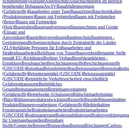
Schutzgerüste)
Aufzüge
Augenschutz
Ausschachtungen im Bereich
bestehender Bebauung
AwSV
Bauabfallentsorgung
(Gefahrstoffe)
Bauarbeiten unter Tage
Bauaufzüge
Bauchemikalien
(Produktgruppen)
Bauen mit Fertigteilen
Bauen mit Fertigteilen
(Beton)
Bauen mit Fertigteilen
(Holz)
Baugruben
Baugrundvereisung
Baumaschinen und Geräte
(Einsatz und
Anwendung)
Baustellenverordnung
Bautenschutz
Bautreppen -
Gerüsttreppen
Befugniserteilung durch Zentralstelle der Länder
(ZLS)
befähigte Personen für Erdbauarbeiten und
Straßenbauarbeiten
Belüftung von Tunnelbauwerken
Benannte Stelle
gemäß EU-Richtlinien
Berliner Verbau
Berufskrankheiten -
Ermittlung
Berufstaucher
Beschichtungsstoffe
Beschichtungsstoffe
(GISCODE)
Betonbau
Betonfertigteilbau
Betonpumpen
Betonstraßenb
(Gefahrstoffe)
Betontrennmittel (GISCODE)
Betonzusatzmittel
(GISCODE)
Betriebliche Verkehrssicherheit einschließlich
Gefahrguttransporte
Betriebliches
Gesundheitsmanagement
Betriebsanweisungen
(Gefahrstoffe)
Betriebsräte-Schulungen
Bildschirmarbeitsplatz
(Büro)
Bildungsproduktentwicklung
Biostoffe
Biozide
Bitumenhaltige
Produkte
Bitumenverarbeitung (Gefahrstoffe)
Blei
bleihaltige
Fensteranstriche
Bodenbelagsarbeiten
Bodenbelagsarbeiten
(GISCODE)
Bodensanierung
Bodenstabilisierung
Bodenverdrängungsr
für Untertagebaustellen
Brennbare
Stoffe/Gemische
Brenner
Brunnenbau
Burnout
Böschungen
Carbon-