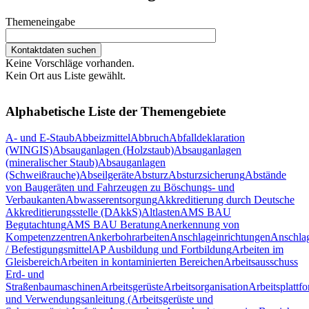
Themeneingabe
Keine Vorschläge vorhanden.
Kein Ort aus Liste gewählt.
Alphabetische Liste der Themengebiete
A- und E-Staub
Abbeizmittel
Abbruch
Abfalldeklaration
(WINGIS)
Absauganlagen (Holzstaub)
Absauganlagen
(mineralischer Staub)
Absauganlagen
(Schweißrauche)
Abseilgeräte
Absturz
Absturzsicherung
Abstände
von Baugeräten und Fahrzeugen zu Böschungs- und
Verbaukanten
Abwasserentsorgung
Akkreditierung durch Deutsche
Akkreditierungsstelle (DAkkS)
Altlasten
AMS BAU
Begutachtung
AMS BAU Beratung
Anerkennung von
Kompetenzzentren
Ankerbohrarbeiten
Anschlageinrichtungen
Anschlag
/ Befestigungsmittel
AP Ausbildung und Fortbildung
Arbeiten im
Gleisbereich
Arbeiten in kontaminierten Bereichen
Arbeitsausschuss
Erd- und
Straßenbaumaschinen
Arbeitsgerüste
Arbeitsorganisation
Arbeitsplattf
und Verwendungsanleitung (Arbeitsgerüste und