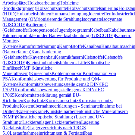
Arbeitsplätze
Holzbearbeitung
Holzleime
(Produktgruppen)
Holzschutzmittel
Holzschutzmittelsanierung
Holzsta
(HDD)
Hubarbeitsbühnen
Humanschwingung
Ideentreffen
Industrierü
Management (QM)
ionisierende Strahlung
Isocyanate
Isocyanate
(GISCODE)
Isolierung
(Gefahrstoffe)
Isotopensonde
Jugendprogramm
Kabelbau
Kabelbaumas
Bitumenprodukte in der Bauwerksabdichtung (GISCODE)
Kamera-
Monitor-
Systeme
Kampfmittelräumung
Kampfstoffe
Kanalbau
Kanalbaumaschi
(Bauverfahren)
Kanalsanierung
(Gefahrstoffe)
Kavernenbau
Keramikfasern
Klebstoffe
Klebstoffe
(GISCODE)
Kleinsthubarbeitsbühnen - Lifte
Klimatische
Einflüsse
KMF (künstliche
Mineralfasern)
Knieschutz
Kohlenmonoxid
Kombination von
PSA
Konformitätsbewertung für Produkte und QM-
Systeme
Konformitätsbewertungsstelle gemäß DIN/IEC
17021
Konformitätsbewertungsstelle gemäß DIN/IEC
17065
Konformitätserklärung gemäß EU-
Richtlinien
Kopfschutz
Korrosionsschutz
Korrosionsschutz-
Produkte
Kostenübernahmeerklärungen - Seminarteilnahme bei
Dritten/Externen
Krane
Kunststeinarbeiten
künstliche Mineralfasern
(KMF)
Künstliche optische Strahlung (Laser und UV-
Strahlung)
Lackieranlagen
Lackierarbeiten
Lagerung
(Gefahrstoffe)
Lagerverzeichnis nach TRGS
510
Lastaufnahmeeinrichtungen & Fertigteilbau