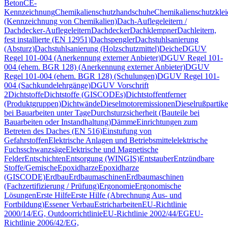
Beton
CE-
Kennzeichnung
Chemikalienschutzhandschuhe
Chemikalienschutzkle
(Kennzeichnung von Chemikalien)
Dach-Auflegeleitern /
Dachdecker-Auflegeleitern
Dachdecker
Dachklempner
Dachleitern,
fest installierte (EN 12951)
Dachspengler
Dachstuhlsanierung
(Absturz)
Dachstuhlsanierung (Holzschutzmittel)
Deiche
DGUV
Regel 101-004 (Anerkennung externer Anbieter)
DGUV Regel 101-
004 (ehem. BGR 128) (Anerkennung externer Anbieter)
DGUV
Regel 101-004 (ehem. BGR 128) (Schulungen)
DGUV Regel 101-
004 (Sachkundelehrgänge)
DGUV Vorschrift
2
Dichtstoffe
Dichtstoffe (GISCODEs)
Dichtstoffentferner
(Produktgruppen)
Dichtwände
Dieselmotoremissionen
Dieselrußpartike
bei Bauarbeiten unter Tage
Durchsturzsicherheit (Bauteile bei
Bauarbeiten oder Instandhaltung)
Dämme
Einrichtungen zum
Betreten des Daches (EN 516)
Einstufung von
Gefahrstoffen
Elektrische Anlagen und Betriebsmittel
elektrische
Fuchsschwanzsäge
Elektrische und Magnetische
Felder
Entschichten
Entsorgung (WINGIS)
Entstauber
Entzündbare
Stoffe/Gemische
Epoxidharze
Epoxidharze
(GISCODE)
Erdbau
Erdbaumaschinen
Erdbaumaschinen
(Fachzertifizierung / Prüfung)
Ergonomie
Ergonomische
Lösungen
Erste Hilfe
Erste Hilfe (Abrechnung Aus- und
Fortbildung)
Essener Verbau
Estricharbeiten
EU-Richtlinie
2000/14/EG, Outdoorrichtlinie
EU-Richtlinie 2002/44/EG
EU-
Richtlinie 2006/42/EG,