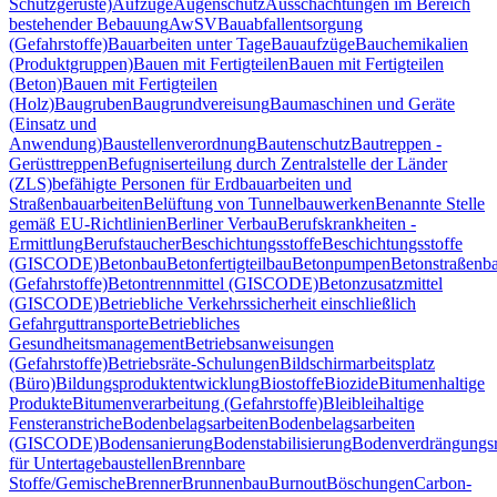
Schutzgerüste)
Aufzüge
Augenschutz
Ausschachtungen im Bereich
bestehender Bebauung
AwSV
Bauabfallentsorgung
(Gefahrstoffe)
Bauarbeiten unter Tage
Bauaufzüge
Bauchemikalien
(Produktgruppen)
Bauen mit Fertigteilen
Bauen mit Fertigteilen
(Beton)
Bauen mit Fertigteilen
(Holz)
Baugruben
Baugrundvereisung
Baumaschinen und Geräte
(Einsatz und
Anwendung)
Baustellenverordnung
Bautenschutz
Bautreppen -
Gerüsttreppen
Befugniserteilung durch Zentralstelle der Länder
(ZLS)
befähigte Personen für Erdbauarbeiten und
Straßenbauarbeiten
Belüftung von Tunnelbauwerken
Benannte Stelle
gemäß EU-Richtlinien
Berliner Verbau
Berufskrankheiten -
Ermittlung
Berufstaucher
Beschichtungsstoffe
Beschichtungsstoffe
(GISCODE)
Betonbau
Betonfertigteilbau
Betonpumpen
Betonstraßenb
(Gefahrstoffe)
Betontrennmittel (GISCODE)
Betonzusatzmittel
(GISCODE)
Betriebliche Verkehrssicherheit einschließlich
Gefahrguttransporte
Betriebliches
Gesundheitsmanagement
Betriebsanweisungen
(Gefahrstoffe)
Betriebsräte-Schulungen
Bildschirmarbeitsplatz
(Büro)
Bildungsproduktentwicklung
Biostoffe
Biozide
Bitumenhaltige
Produkte
Bitumenverarbeitung (Gefahrstoffe)
Blei
bleihaltige
Fensteranstriche
Bodenbelagsarbeiten
Bodenbelagsarbeiten
(GISCODE)
Bodensanierung
Bodenstabilisierung
Bodenverdrängungsr
für Untertagebaustellen
Brennbare
Stoffe/Gemische
Brenner
Brunnenbau
Burnout
Böschungen
Carbon-