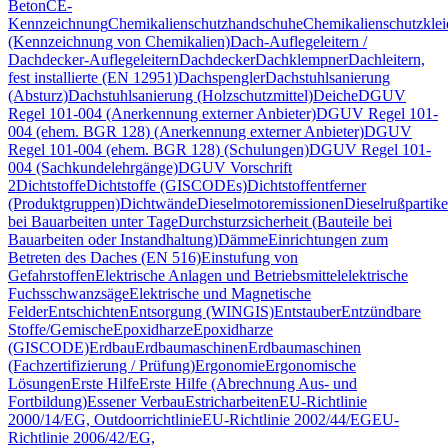
Beton
CE-
Kennzeichnung
Chemikalienschutzhandschuhe
Chemikalienschutzkle
(Kennzeichnung von Chemikalien)
Dach-Auflegeleitern /
Dachdecker-Auflegeleitern
Dachdecker
Dachklempner
Dachleitern,
fest installierte (EN 12951)
Dachspengler
Dachstuhlsanierung
(Absturz)
Dachstuhlsanierung (Holzschutzmittel)
Deiche
DGUV
Regel 101-004 (Anerkennung externer Anbieter)
DGUV Regel 101-
004 (ehem. BGR 128) (Anerkennung externer Anbieter)
DGUV
Regel 101-004 (ehem. BGR 128) (Schulungen)
DGUV Regel 101-
004 (Sachkundelehrgänge)
DGUV Vorschrift
2
Dichtstoffe
Dichtstoffe (GISCODEs)
Dichtstoffentferner
(Produktgruppen)
Dichtwände
Dieselmotoremissionen
Dieselrußpartike
bei Bauarbeiten unter Tage
Durchsturzsicherheit (Bauteile bei
Bauarbeiten oder Instandhaltung)
Dämme
Einrichtungen zum
Betreten des Daches (EN 516)
Einstufung von
Gefahrstoffen
Elektrische Anlagen und Betriebsmittel
elektrische
Fuchsschwanzsäge
Elektrische und Magnetische
Felder
Entschichten
Entsorgung (WINGIS)
Entstauber
Entzündbare
Stoffe/Gemische
Epoxidharze
Epoxidharze
(GISCODE)
Erdbau
Erdbaumaschinen
Erdbaumaschinen
(Fachzertifizierung / Prüfung)
Ergonomie
Ergonomische
Lösungen
Erste Hilfe
Erste Hilfe (Abrechnung Aus- und
Fortbildung)
Essener Verbau
Estricharbeiten
EU-Richtlinie
2000/14/EG, Outdoorrichtlinie
EU-Richtlinie 2002/44/EG
EU-
Richtlinie 2006/42/EG,