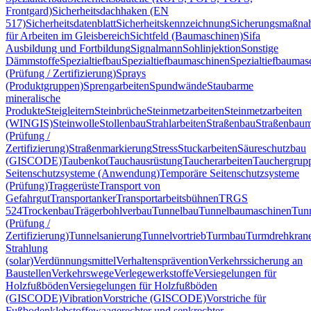
Frontgard)
Sicherheitsdachhaken (EN
517)
Sicherheitsdatenblatt
Sicherheitskennzeichnung
Sicherungsmaßn
für Arbeiten im Gleisbereich
Sichtfeld (Baumaschinen)
Sifa
Ausbildung und Fortbildung
Signalmann
Sohlinjektion
Sonstige
Dämmstoffe
Spezialtiefbau
Spezialtiefbaumaschinen
Spezialtiefbaumas
(Prüfung / Zertifizierung)
Sprays
(Produktgruppen)
Sprengarbeiten
Spundwände
Staubarme
mineralische
Produkte
Steigleitern
Steinbrüche
Steinmetzarbeiten
Steinmetzarbeiten
(WINGIS)
Steinwolle
Stollenbau
Strahlarbeiten
Straßenbau
Straßenbaum
(Prüfung /
Zertifizierung)
Straßenmarkierung
Stress
Stuckarbeiten
Säureschutzbau
(GISCODE)
Taubenkot
Tauchausrüstung
Taucherarbeiten
Tauchergrup
Seitenschutzsysteme (Anwendung)
Temporäre Seitenschutzsysteme
(Prüfung)
Traggerüste
Transport von
Gefahrgut
Transportanker
Transportarbeitsbühnen
TRGS
524
Trockenbau
Trägerbohlverbau
Tunnelbau
Tunnelbaumaschinen
Tun
(Prüfung /
Zertifizierung)
Tunnelsanierung
Tunnelvortrieb
Turmbau
Turmdrehkran
Strahlung
(solar)
Verdünnungsmittel
Verhaltensprävention
Verkehrssicherung an
Baustellen
Verkehrswege
Verlegewerkstoffe
Versiegelungen für
Holzfußböden
Versiegelungen für Holzfußböden
(GISCODE)
Vibration
Vorstriche (GISCODE)
Vorstriche für
Fußbodenklebstoffe
waagerechter und senkrechter