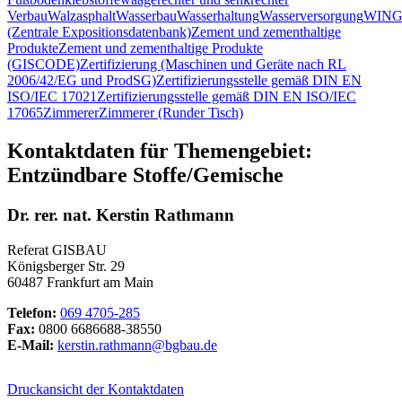
Verbau
Walzasphalt
Wasserbau
Wasserhaltung
Wasserversorgung
WING
(Zentrale Expositionsdatenbank)
Zement und zementhaltige
Produkte
Zement und zementhaltige Produkte
(GISCODE)
Zertifizierung (Maschinen und Geräte nach RL
2006/42/EG und ProdSG)
Zertifizierungsstelle gemäß DIN EN
ISO/IEC 17021
Zertifizierungsstelle gemäß DIN EN ISO/IEC
17065
Zimmerer
Zimmerer (Runder Tisch)
Kontaktdaten für Themengebiet:
Entzündbare Stoffe/Gemische
Dr. rer. nat. Kerstin Rathmann
Referat GISBAU
Königsberger Str. 29
60487 Frankfurt am Main
Telefon:
069 4705-285
Fax:
0800 6686688-38550
E-Mail:
kerstin.rathmann@bgbau.de
Druckansicht der Kontaktdaten