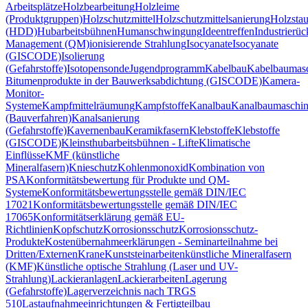
Arbeitsplätze
Holzbearbeitung
Holzleime
(Produktgruppen)
Holzschutzmittel
Holzschutzmittelsanierung
Holzsta
(HDD)
Hubarbeitsbühnen
Humanschwingung
Ideentreffen
Industrierü
Management (QM)
ionisierende Strahlung
Isocyanate
Isocyanate
(GISCODE)
Isolierung
(Gefahrstoffe)
Isotopensonde
Jugendprogramm
Kabelbau
Kabelbaumas
Bitumenprodukte in der Bauwerksabdichtung (GISCODE)
Kamera-
Monitor-
Systeme
Kampfmittelräumung
Kampfstoffe
Kanalbau
Kanalbaumaschi
(Bauverfahren)
Kanalsanierung
(Gefahrstoffe)
Kavernenbau
Keramikfasern
Klebstoffe
Klebstoffe
(GISCODE)
Kleinsthubarbeitsbühnen - Lifte
Klimatische
Einflüsse
KMF (künstliche
Mineralfasern)
Knieschutz
Kohlenmonoxid
Kombination von
PSA
Konformitätsbewertung für Produkte und QM-
Systeme
Konformitätsbewertungsstelle gemäß DIN/IEC
17021
Konformitätsbewertungsstelle gemäß DIN/IEC
17065
Konformitätserklärung gemäß EU-
Richtlinien
Kopfschutz
Korrosionsschutz
Korrosionsschutz-
Produkte
Kostenübernahmeerklärungen - Seminarteilnahme bei
Dritten/Externen
Krane
Kunststeinarbeiten
künstliche Mineralfasern
(KMF)
Künstliche optische Strahlung (Laser und UV-
Strahlung)
Lackieranlagen
Lackierarbeiten
Lagerung
(Gefahrstoffe)
Lagerverzeichnis nach TRGS
510
Lastaufnahmeeinrichtungen & Fertigteilbau