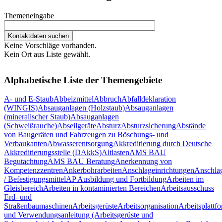
Themeneingabe
Keine Vorschläge vorhanden.
Kein Ort aus Liste gewählt.
Alphabetische Liste der Themengebiete
A- und E-Staub
Abbeizmittel
Abbruch
Abfalldeklaration
(WINGIS)
Absauganlagen (Holzstaub)
Absauganlagen
(mineralischer Staub)
Absauganlagen
(Schweißrauche)
Abseilgeräte
Absturz
Absturzsicherung
Abstände
von Baugeräten und Fahrzeugen zu Böschungs- und
Verbaukanten
Abwasserentsorgung
Akkreditierung durch Deutsche
Akkreditierungsstelle (DAkkS)
Altlasten
AMS BAU
Begutachtung
AMS BAU Beratung
Anerkennung von
Kompetenzzentren
Ankerbohrarbeiten
Anschlageinrichtungen
Anschlag
/ Befestigungsmittel
AP Ausbildung und Fortbildung
Arbeiten im
Gleisbereich
Arbeiten in kontaminierten Bereichen
Arbeitsausschuss
Erd- und
Straßenbaumaschinen
Arbeitsgerüste
Arbeitsorganisation
Arbeitsplattf
und Verwendungsanleitung (Arbeitsgerüste und