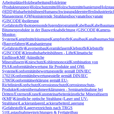
Arbeitsplätze
Holzbearbeitung
Holzleime
(Produktgruppen)
Holzschutzmittel
Holzschutzmittelsanierung
Holzsta
(HDD)
Hubarbeitsbühnen
Humanschwingung
Ideentreffen
Industrierü
Management (QM)
ionisierende Strahlung
Isocyanate
Isocyanate
(GISCODE)
Isolierung
(Gefahrstoffe)
Isotopensonde
Jugendprogramm
Kabelbau
Kabelbaumas
Bitumenprodukte in der Bauwerksabdichtung (GISCODE)
Kamera-
Monitor-
Systeme
Kampfmittelräumung
Kampfstoffe
Kanalbau
Kanalbaumaschi
(Bauverfahren)
Kanalsanierung
(Gefahrstoffe)
Kavernenbau
Keramikfasern
Klebstoffe
Klebstoffe
(GISCODE)
Kleinsthubarbeitsbühnen - Lifte
Klimatische
Einflüsse
KMF (künstliche
Mineralfasern)
Knieschutz
Kohlenmonoxid
Kombination von
PSA
Konformitätsbewertung für Produkte und QM-
Systeme
Konformitätsbewertungsstelle gemäß DIN/IEC
17021
Konformitätsbewertungsstelle gemäß DIN/IEC
17065
Konformitätserklärung gemäß EU-
Richtlinien
Kopfschutz
Korrosionsschutz
Korrosionsschutz-
Produkte
Kostenübernahmeerklärungen - Seminarteilnahme bei
Dritten/Externen
Krane
Kunststeinarbeiten
künstliche Mineralfasern
(KMF)
Künstliche optische Strahlung (Laser und UV-
Strahlung)
Lackieranlagen
Lackierarbeiten
Lagerung
(Gefahrstoffe)
Lagerverzeichnis nach TRGS
510
Lastaufnahmeeinrichtungen & Fertigteilbau