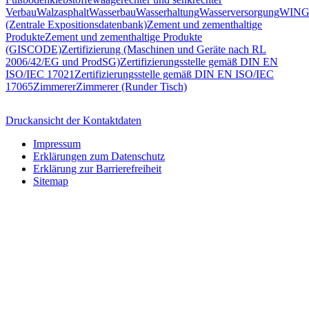
Verbau
Walzasphalt
Wasserbau
Wasserhaltung
Wasserversorgung
WING
(Zentrale Expositionsdatenbank)
Zement und zementhaltige
Produkte
Zement und zementhaltige Produkte
(GISCODE)
Zertifizierung (Maschinen und Geräte nach RL
2006/42/EG und ProdSG)
Zertifizierungsstelle gemäß DIN EN
ISO/IEC 17021
Zertifizierungsstelle gemäß DIN EN ISO/IEC
17065
Zimmerer
Zimmerer (Runder Tisch)
Druckansicht der Kontaktdaten
Impressum
Erklärungen zum Datenschutz
Erklärung zur Barrierefreiheit
Sitemap