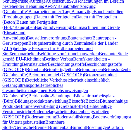
Schutzgerüste)
Aufzüge
Augenschutz
Ausschachtungen im Bereich
bestehender Bebauung
AwSV
Bauabfallentsorgung
(Gefahrstoffe)
Bauarbeiten unter Tage
Bauaufzüge
Bauchemikalien
(Produktgruppen)
Bauen mit Fertigteilen
Bauen mit Fertigteilen
(Beton)
Bauen mit Fertigteilen
(Holz)
Baugruben
Baugrundvereisung
Baumaschinen und Geräte
(Einsatz und
Anwendung)
Baustellenverordnung
Bautenschutz
Bautreppen -
Gerüsttreppen
Befugniserteilung durch Zentralstelle der Länder
(ZLS)
befähigte Personen für Erdbauarbeiten und
Straßenbauarbeiten
Belüftung von Tunnelbauwerken
Benannte Stelle
gemäß EU-Richtlinien
Berliner Verbau
Berufskrankheiten -
Ermittlung
Berufstaucher
Beschichtungsstoffe
Beschichtungsstoffe
(GISCODE)
Betonbau
Betonfertigteilbau
Betonpumpen
Betonstraßenb
(Gefahrstoffe)
Betontrennmittel (GISCODE)
Betonzusatzmittel
(GISCODE)
Betriebliche Verkehrssicherheit einschließlich
Gefahrguttransporte
Betriebliches
Gesundheitsmanagement
Betriebsanweisungen
(Gefahrstoffe)
Betriebsräte-Schulungen
Bildschirmarbeitsplatz
(Büro)
Bildungsproduktentwicklung
Biostoffe
Biozide
Bitumenhaltige
Produkte
Bitumenverarbeitung (Gefahrstoffe)
Blei
bleihaltige
Fensteranstriche
Bodenbelagsarbeiten
Bodenbelagsarbeiten
(GISCODE)
Bodensanierung
Bodenstabilisierung
Bodenverdrängungsr
für Untertagebaustellen
Brennbare
Stoffe/Gemische
Brenner
Brunnenbau
Burnout
Böschungen
Carbon-