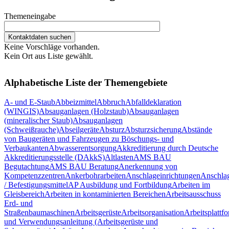
Themeneingabe
Keine Vorschläge vorhanden.
Kein Ort aus Liste gewählt.
Alphabetische Liste der Themengebiete
A- und E-Staub
Abbeizmittel
Abbruch
Abfalldeklaration
(WINGIS)
Absauganlagen (Holzstaub)
Absauganlagen
(mineralischer Staub)
Absauganlagen
(Schweißrauche)
Abseilgeräte
Absturz
Absturzsicherung
Abstände
von Baugeräten und Fahrzeugen zu Böschungs- und
Verbaukanten
Abwasserentsorgung
Akkreditierung durch Deutsche
Akkreditierungsstelle (DAkkS)
Altlasten
AMS BAU
Begutachtung
AMS BAU Beratung
Anerkennung von
Kompetenzzentren
Ankerbohrarbeiten
Anschlageinrichtungen
Anschlag
/ Befestigungsmittel
AP Ausbildung und Fortbildung
Arbeiten im
Gleisbereich
Arbeiten in kontaminierten Bereichen
Arbeitsausschuss
Erd- und
Straßenbaumaschinen
Arbeitsgerüste
Arbeitsorganisation
Arbeitsplattf
und Verwendungsanleitung (Arbeitsgerüste und