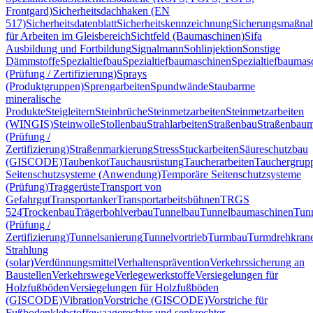
Frontgard)
Sicherheitsdachhaken (EN
517)
Sicherheitsdatenblatt
Sicherheitskennzeichnung
Sicherungsmaßn
für Arbeiten im Gleisbereich
Sichtfeld (Baumaschinen)
Sifa
Ausbildung und Fortbildung
Signalmann
Sohlinjektion
Sonstige
Dämmstoffe
Spezialtiefbau
Spezialtiefbaumaschinen
Spezialtiefbaumas
(Prüfung / Zertifizierung)
Sprays
(Produktgruppen)
Sprengarbeiten
Spundwände
Staubarme
mineralische
Produkte
Steigleitern
Steinbrüche
Steinmetzarbeiten
Steinmetzarbeiten
(WINGIS)
Steinwolle
Stollenbau
Strahlarbeiten
Straßenbau
Straßenbaum
(Prüfung /
Zertifizierung)
Straßenmarkierung
Stress
Stuckarbeiten
Säureschutzbau
(GISCODE)
Taubenkot
Tauchausrüstung
Taucherarbeiten
Tauchergrup
Seitenschutzsysteme (Anwendung)
Temporäre Seitenschutzsysteme
(Prüfung)
Traggerüste
Transport von
Gefahrgut
Transportanker
Transportarbeitsbühnen
TRGS
524
Trockenbau
Trägerbohlverbau
Tunnelbau
Tunnelbaumaschinen
Tun
(Prüfung /
Zertifizierung)
Tunnelsanierung
Tunnelvortrieb
Turmbau
Turmdrehkran
Strahlung
(solar)
Verdünnungsmittel
Verhaltensprävention
Verkehrssicherung an
Baustellen
Verkehrswege
Verlegewerkstoffe
Versiegelungen für
Holzfußböden
Versiegelungen für Holzfußböden
(GISCODE)
Vibration
Vorstriche (GISCODE)
Vorstriche für
Fußbodenklebstoffe
waagerechter und senkrechter