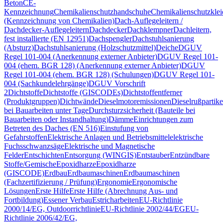
Beton
CE-
Kennzeichnung
Chemikalienschutzhandschuhe
Chemikalienschutzkle
(Kennzeichnung von Chemikalien)
Dach-Auflegeleitern /
Dachdecker-Auflegeleitern
Dachdecker
Dachklempner
Dachleitern,
fest installierte (EN 12951)
Dachspengler
Dachstuhlsanierung
(Absturz)
Dachstuhlsanierung (Holzschutzmittel)
Deiche
DGUV
Regel 101-004 (Anerkennung externer Anbieter)
DGUV Regel 101-
004 (ehem. BGR 128) (Anerkennung externer Anbieter)
DGUV
Regel 101-004 (ehem. BGR 128) (Schulungen)
DGUV Regel 101-
004 (Sachkundelehrgänge)
DGUV Vorschrift
2
Dichtstoffe
Dichtstoffe (GISCODEs)
Dichtstoffentferner
(Produktgruppen)
Dichtwände
Dieselmotoremissionen
Dieselrußpartike
bei Bauarbeiten unter Tage
Durchsturzsicherheit (Bauteile bei
Bauarbeiten oder Instandhaltung)
Dämme
Einrichtungen zum
Betreten des Daches (EN 516)
Einstufung von
Gefahrstoffen
Elektrische Anlagen und Betriebsmittel
elektrische
Fuchsschwanzsäge
Elektrische und Magnetische
Felder
Entschichten
Entsorgung (WINGIS)
Entstauber
Entzündbare
Stoffe/Gemische
Epoxidharze
Epoxidharze
(GISCODE)
Erdbau
Erdbaumaschinen
Erdbaumaschinen
(Fachzertifizierung / Prüfung)
Ergonomie
Ergonomische
Lösungen
Erste Hilfe
Erste Hilfe (Abrechnung Aus- und
Fortbildung)
Essener Verbau
Estricharbeiten
EU-Richtlinie
2000/14/EG, Outdoorrichtlinie
EU-Richtlinie 2002/44/EG
EU-
Richtlinie 2006/42/EG,