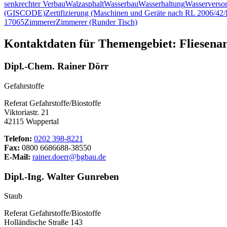
senkrechter Verbau
Walzasphalt
Wasserbau
Wasserhaltung
Wasserverso
(GISCODE)
Zertifizierung (Maschinen und Geräte nach RL 2006/4
17065
Zimmerer
Zimmerer (Runder Tisch)
Kontaktdaten für Themengebiet: Fliesenar
Dipl.-Chem. Rainer Dörr
Gefahrstoffe
Referat Gefahrstoffe/Biostoffe
Viktoriastr. 21
42115 Wuppertal
Telefon:
0202 398-8221
Fax:
0800 6686688-38550
E-Mail:
rainer.doerr@bgbau.de
Dipl.-Ing. Walter Gunreben
Staub
Referat Gefahrstoffe/Biostoffe
Holländische Straße 143