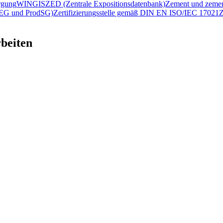
rgung
WINGIS
ZED (Zentrale Expositionsdatenbank)
Zement und zemen
2/EG und ProdSG)
Zertifizierungsstelle gemäß DIN EN ISO/IEC 17021
Z
beiten