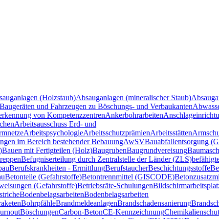
sauganlagen (Holzstaub)
Absauganlagen (mineralischer Staub)
Absauga
Baugeräten und Fahrzeugen zu Böschungs- und Verbaukanten
Abwasse
rkennung von Kompetenzzentren
Ankerbohrarbeiten
Anschlageinricht
ichen
Arbeitsausschuss Erd- und
ormnetze
Arbeitspsychologie
Arbeitsschutzprämien
Arbeitsstätten
Armschu
ngen im Bereich bestehender Bebauung
AwSV
Bauabfallentsorgung (Ge
)
Bauen mit Fertigteilen (Holz)
Baugruben
Baugrundvereisung
Baumaschi
treppen
Befugniserteilung durch Zentralstelle der Länder (ZLS)
befähigt
bau
Berufskrankheiten - Ermittlung
Berufstaucher
Beschichtungsstoffe
Be
au
Betonteile (Gefahrstoffe)
Betontrennmittel (GISCODE)
Betonzusatzm
weisungen (Gefahrstoffe)
Betriebsräte-Schulungen
Bildschirmarbeitsplat
striche
Bodenbelagsarbeiten
Bodenbelagsarbeiten
aketen
Bohrpfähle
Brandmeldeanlagen
Brandschadensanierung
Brandsc
urnout
Böschungen
Carbon-Beton
CE-Kennzeichnung
Chemikalienschu