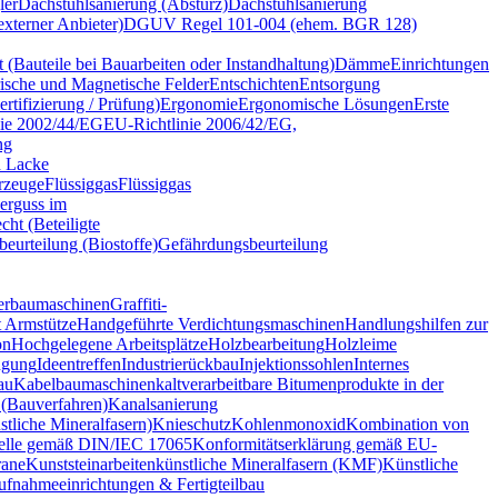
ler
Dachstuhlsanierung (Absturz)
Dachstuhlsanierung
terner Anbieter)
DGUV Regel 101-004 (ehem. BGR 128)
t (Bauteile bei Bauarbeiten oder Instandhaltung)
Dämme
Einrichtungen
rische und Magnetische Felder
Entschichten
Entsorgung
tifizierung / Prüfung)
Ergonomie
Ergonomische Lösungen
Erste
nie 2002/44/EG
EU-Richtlinie 2006/42/EG,
ng
d Lacke
rzeuge
Flüssiggas
Flüssiggas
erguss im
cht (Beteiligte
eurteilung (Biostoffe)
Gefährdungsbeurteilung
erbaumaschinen
Graffiti-
 Armstütze
Handgeführte Verdichtungsmaschinen
Handlungshilfen zur
on
Hochgelegene Arbeitsplätze
Holzbearbeitung
Holzleime
gung
Ideentreffen
Industrierückbau
Injektionssohlen
Internes
au
Kabelbaumaschinen
kaltverarbeitbare Bitumenprodukte in der
 (Bauverfahren)
Kanalsanierung
tliche Mineralfasern)
Knieschutz
Kohlenmonoxid
Kombination von
telle gemäß DIN/IEC 17065
Konformitätserklärung gemäß EU-
ane
Kunststeinarbeiten
künstliche Mineralfasern (KMF)
Künstliche
ufnahmeeinrichtungen & Fertigteilbau