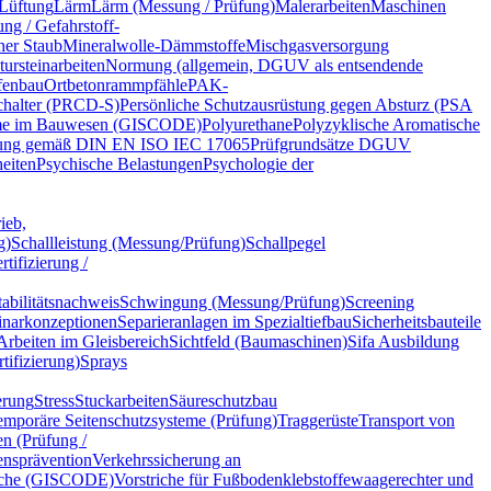
Lüftung
Lärm
Lärm (Messung / Prüfung)
Malerarbeiten
Maschinen
ng / Gefahrstoff-
her Staub
Mineralwolle-Dämmstoffe
Mischgasversorgung
tursteinarbeiten
Normung (allgemein, DGUV als entsendende
fenbau
Ortbetonrammpfähle
PAK-
chalter (PRCD-S)
Persönliche Schutzausrüstung gegen Absturz (PSA
eme im Bauwesen (GISCODE)
Polyurethane
Polyzyklische Aromatische
erung gemäß DIN EN ISO IEC 17065
Prüfgrundsätze DGUV
eiten
Psychische Belastungen
Psychologie der
ieb,
g)
Schallleistung (Messung/Prüfung)
Schallpegel
tifizierung /
bilitätsnachweis
Schwingung (Messung/Prüfung)
Screening
narkonzeptionen
Separieranlagen im Spezialtiefbau
Sicherheitsbauteile
rbeiten im Gleisbereich
Sichtfeld (Baumaschinen)
Sifa Ausbildung
tifizierung)
Sprays
erung
Stress
Stuckarbeiten
Säureschutzbau
emporäre Seitenschutzsysteme (Prüfung)
Traggerüste
Transport von
n (Prüfung /
ensprävention
Verkehrssicherung an
iche (GISCODE)
Vorstriche für Fußbodenklebstoffe
waagerechter und