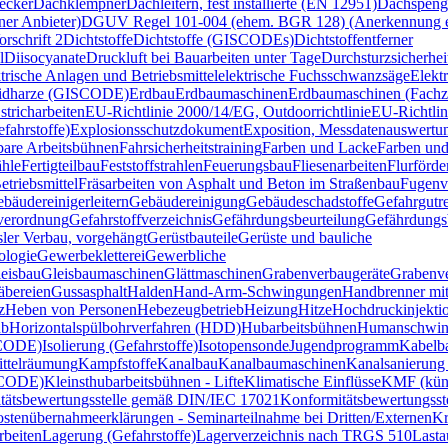
ecker
Dachklempner
Dachleitern, fest installierte (EN 12951)
Dachspeng
er Anbieter)
DGUV Regel 101-004 (ehem. BGR 128) (Anerkennung ex
schrift 2
Dichtstoffe
Dichtstoffe (GISCODEs)
Dichtstoffentferner
l
Diisocyanate
Druckluft bei Bauarbeiten unter Tage
Durchsturzsicherhei
trische Anlagen und Betriebsmittel
elektrische Fuchsschwanzsäge
Elekt
idharze (GISCODE)
Erdbau
Erdbaumaschinen
Erdbaumaschinen (Fachzer
stricharbeiten
EU-Richtlinie 2000/14/EG, Outdoorrichtlinie
EU-Richtli
fahrstoffe)
Explosionsschutzdokument
Exposition, Messdatenauswertu
bare Arbeitsbühnen
Fahrsicherheitstraining
Farben und Lacke
Farben un
hle
Fertigteilbau
Feststoffstrahlen
Feuerungsbau
Fliesenarbeiten
Flurförde
etriebsmittel
Fräsarbeiten von Asphalt und Beton im Straßenbau
Fugenv
bäudereinigerleitern
Gebäudereinigung
Gebäudeschadstoffe
Gefahrgutre
verordnung
Gefahrstoffverzeichnis
Gefährdungsbeurteilung
Gefährdungsb
sler Verbau, vorgehängt
Gerüstbauteile
Gerüste und bauliche
ologie
Gewerbekletterei
Gewerbliche
eisbau
Gleisbaumaschinen
Glättmaschinen
Grabenverbaugeräte
Grabenv
äbereien
Gussasphalt
Halden
Hand-Arm-Schwingungen
Handbrenner mit
z
Heben von Personen
Hebezeugbetrieb
Heizung
Hitze
Hochdruckinjekti
ub
Horizontalspülbohrverfahren (HDD)
Hubarbeitsbühnen
Humanschwin
SCODE)
Isolierung (Gefahrstoffe)
Isotopensonde
Jugendprogramm
Kabelb
ttelräumung
Kampfstoffe
Kanalbau
Kanalbaumaschinen
Kanalsanierung
SCODE)
Kleinsthubarbeitsbühnen - Lifte
Klimatische Einflüsse
KMF (küns
tätsbewertungsstelle gemäß DIN/IEC 17021
Konformitätsbewertungss
stenübernahmeerklärungen - Seminarteilnahme bei Dritten/Externen
Kr
rbeiten
Lagerung (Gefahrstoffe)
Lagerverzeichnis nach TRGS 510
Lasta