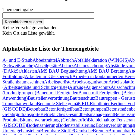
Themeneingabe
Keine Vorschläge vorhanden.
Kein Ort aus Liste gewählt.
Alphabetische Liste der Themengebiete
A- und E-Staub
Abbeizmittel
Abbruch
Abfalldeklaration (WINGIS)
Ab
(Schweißrauche)
Abseilgeräte
Absturz
Absturzsicherung
Abstände von 
(DAkkS)
Altlasten
AMS BAU Begutachtung
AMS BAU Beratung
Ane
Fortbildung
Arbeiten im Gleisbereich
Arbeiten in kontaminierten Bere
Straßenbaumaschinen
Arbeitsgerüste
Arbeitsorganisation
Arbeitsplattf
(Arbeitsgerüste und Schutzgerüste)
Aufzüge
Augenschutz
Ausschachtu
(Produktgruppen)
Bauen mit Fertigteilen
Bauen mit Fertigteilen (Beton
Anwendung)
Baustellenverordnung
Bautenschutz
Bautreppen - Gerüst
Tunnelbauwerken
Benannte Stelle gemäß EU-Richtlinien
Berliner Ver
(GISCODE)
Betonbau
Betonfertigteilbau
Betonpumpen
Betonstraßenb
Gefahrguttransporte
Betriebliches Gesundheitsmanagement
Betriebsan
Produkte
Bitumenverarbeitung (Gefahrstoffe)
Blei
bleihaltige Fensteran
(GISCODE)
Bodensanierung
Bodenstabilisierung
Bodenverdrängungsr
Untertagebaustellen
Brennbare Stoffe/Gemische
Brenner
Brunnenbau
B