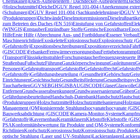
Chemikalien)
Dach-Auflegeleitern / Dachdecker-Auflegeleitern
Dachd
(Holzschutzmittel)
Deiche
DGUV Regel 101-004 (Anerkennung extern
(Schulungen)
DGUV Regel 101-004 (Sachkundelehrgänge)
DGUV Vor
(Produktgruppen)
Dichtwände
Dieselmotoremissionen
Dieselrußpartike
zum Betreten des Daches (EN 516)
Einstufung von Gefahrstoffen
Elek
(WINGIS)
Entstauber
Entzündbare Stoffe/Gemische
Epoxidharze
Epox
Hilfe
Erste Hilfe (Abrechnung Aus- und Fortbildung)
Essener Verbau
E
Maschinenrichtlinie
Exoskelette
Explosionsschutz
Explosionsschutz (Ge
(Gefahrstoffe)
Expositionsbeschreibungen
Expositionsverzeichnis
Fahr
(GISCODE)
Felsanker
Fernwärmeversorgungsbau
Fertigbetonrammpfä
(Transport)
Flüssigkeitsstrahler
Forschungstaucher
frequenzgesteuerte B
Straßenbau
Fußschutz
Führung
Ganzkörperschwingung
Gasleitungen
Ge
Personen)
Gefahrguttransport
Gefahrstoffe
Gefahrstoffrecht
Gefahrstoff
(Gefahrstoffe)
Gefährdungsbeurteilung (Gesundheit)
Gehörschutz
Geis
Einrichtungen
Gesichtsschutz
Gesundheitsförderung
Gesundheitspsych
Taucharbeiten
GGVSEB
GHS
GISBAU
GISCODE
Glaser
Glaswolle
Gl
Entfernen
Grundwasserabsenkungen
Grundwassersanierung
Gräben
Gr
Gefährdungsbeurteilung
Handschuh-Datenbank
Handschutz
Hautschut
(Produktgruppen)
Holzschutzmittel
Holzschutzmittelsanierung
Holzsta
Management (QM)
ionisierende Strahlung
Isocyanate
Isocyanate (GI
Bauwerksabdichtung (GISCODE)
Kamera-Monitor-Systeme
Kampfmi
(Gefahrstoffe)
Kavernenbau
Keramikfasern
Klebstoffe
Klebstoffe (GI
PSA
Konformitätsbewertung für Produkte und QM-Systeme
Konformi
Richtlinien
Kopfschutz
Korrosionsschutz
Korrosionsschutz-Produkte
Ko
optische Strahlung (Laser und UV-Strahlung)
Lackieranlagen
Lackiera