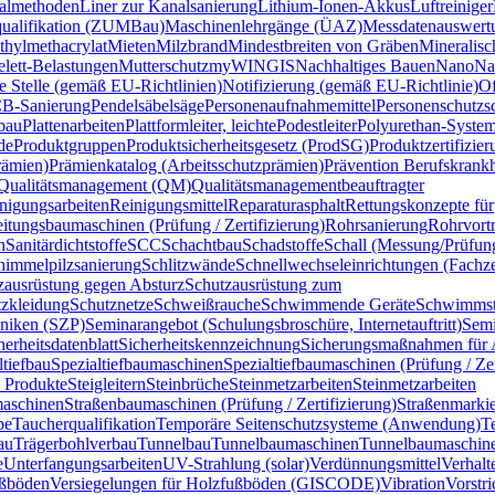
almethoden
Liner zur Kanalsanierung
Lithium-Ionen-Akkus
Luftreiniger
qualifikation (ZUMBau)
Maschinenlehrgänge (ÜAZ)
Messdatenauswertu
hylmethacrylat
Mieten
Milzbrand
Mindestbreiten von Gräben
Mineralisc
lett-Belastungen
Mutterschutz
myWINGIS
Nachhaltiges Bauen
Nano
Na
te Stelle (gemäß EU-Richtlinien)
Notifizierung (gemäß EU-Richtlinie)
O
B-Sanierung
Pendelsäbelsäge
Personenaufnahmemittel
Personenschutzs
bau
Plattenarbeiten
Plattformleiter, leichte
Podestleiter
Polyurethan-Syst
de
Produktgruppen
Produktsicherheitsgesetz (ProdSG)
Produktzertifizi
rämien)
Prämienkatalog (Arbeitsschutzprämien)
Prävention Berufskrankh
Qualitätsmanagement (QM)
Qualitätsmanagementbeauftragter
nigungsarbeiten
Reinigungsmittel
Reparaturasphalt
Rettungskonzepte für
itungsbaumaschinen (Prüfung / Zertifizierung)
Rohrsanierung
Rohrvortr
n
Sanitärdichtstoffe
SCC
Schachtbau
Schadstoffe
Schall (Messung/Prüfun
himmelpilzsanierung
Schlitzwände
Schnellwechseleinrichtungen (Fachzer
zausrüstung gegen Absturz
Schutzausrüstung zum
zkleidung
Schutznetze
Schweißrauche
Schwimmende Geräte
Schwimmsta
hniken (SZP)
Seminarangebot (Schulungsbroschüre, Internetauftritt)
Semi
herheitsdatenblatt
Sicherheitskennzeichnung
Sicherungsmaßnahmen für A
ltiefbau
Spezialtiefbaumaschinen
Spezialtiefbaumaschinen (Prüfung / Zer
 Produkte
Steigleitern
Steinbrüche
Steinmetzarbeiten
Steinmetzarbeiten
aschinen
Straßenbaumaschinen (Prüfung / Zertifizierung)
Straßenmarki
pe
Taucherqualifikation
Temporäre Seitenschutzsysteme (Anwendung)
T
au
Trägerbohlverbau
Tunnelbau
Tunnelbaumaschinen
Tunnelbaumaschine
e
Unterfangungsarbeiten
UV-Strahlung (solar)
Verdünnungsmittel
Verhalt
ußböden
Versiegelungen für Holzfußböden (GISCODE)
Vibration
Vorstr