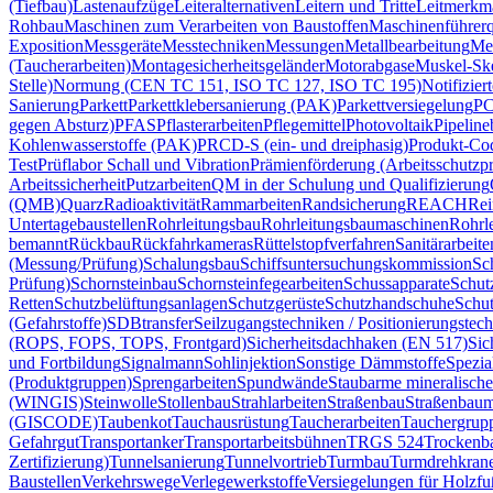
(Tiefbau)
Lastenaufzüge
Leiteralternativen
Leitern und Tritte
Leitmerkm
Rohbau
Maschinen zum Verarbeiten von Baustoffen
Maschinenführer
Exposition
Messgeräte
Messtechniken
Messungen
Metallbearbeitung
Met
(Taucherarbeiten)
Montagesicherheitsgeländer
Motorabgase
Muskel-Ske
Stelle)
Normung (CEN TC 151, ISO TC 127, ISO TC 195)
Notifizier
Sanierung
Parkett
Parkettklebersanierung (PAK)
Parkettversiegelung
PC
gegen Absturz)
PFAS
Pflasterarbeiten
Pflegemittel
Photovoltaik
Pipeline
Kohlenwasserstoffe (PAK)
PRCD-S (ein- und dreiphasig)
Produkt-Co
Test
Prüflabor Schall und Vibration
Prämienförderung (Arbeitsschutzp
Arbeitssicherheit
Putzarbeiten
QM in der Schulung und Qualifizierung
(QMB)
Quarz
Radioaktivität
Rammarbeiten
Randsicherung
REACH
Rei
Untertagebaustellen
Rohrleitungsbau
Rohrleitungsbaumaschinen
Rohrle
bemannt
Rückbau
Rückfahrkameras
Rüttelstopfverfahren
Sanitärarbeite
(Messung/Prüfung)
Schalungsbau
Schiffsuntersuchungskommission
Sc
Prüfung)
Schornsteinbau
Schornsteinfegearbeiten
Schussapparate
Schut
Retten
Schutzbelüftungsanlagen
Schutzgerüste
Schutzhandschuhe
Schut
(Gefahrstoffe)
SDBtransfer
Seilzugangstechniken / Positionierungstec
(ROPS, FOPS, TOPS, Frontgard)
Sicherheitsdachhaken (EN 517)
Sic
und Fortbildung
Signalmann
Sohlinjektion
Sonstige Dämmstoffe
Spezia
(Produktgruppen)
Sprengarbeiten
Spundwände
Staubarme mineralische
(WINGIS)
Steinwolle
Stollenbau
Strahlarbeiten
Straßenbau
Straßenbaum
(GISCODE)
Taubenkot
Tauchausrüstung
Taucherarbeiten
Tauchergrup
Gefahrgut
Transportanker
Transportarbeitsbühnen
TRGS 524
Trockenb
Zertifizierung)
Tunnelsanierung
Tunnelvortrieb
Turmbau
Turmdrehkran
Baustellen
Verkehrswege
Verlegewerkstoffe
Versiegelungen für Holzf