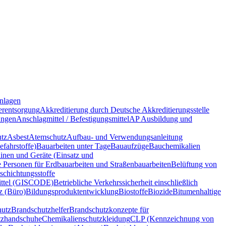
nlagen
rentsorgung
Akkreditierung durch Deutsche Akkreditierungsstelle
ungen
Anschlagmittel / Befestigungsmittel
AP Ausbildung und
tz
Asbest
Atemschutz
Aufbau- und Verwendungsanleitung
fahrstoffe)
Bauarbeiten unter Tage
Bauaufzüge
Bauchemikalien
nen und Geräte (Einsatz und
e Personen für Erdbauarbeiten und Straßenbauarbeiten
Belüftung von
schichtungsstoffe
ittel (GISCODE)
Betriebliche Verkehrssicherheit einschließlich
z (Büro)
Bildungsproduktentwicklung
Biostoffe
Biozide
Bitumenhaltige
hutz
Brandschutzhelfer
Brandschutzkonzepte für
tzhandschuhe
Chemikalienschutzkleidung
CLP (Kennzeichnung von