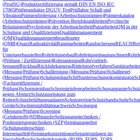
(ProdSG)
Produktzertifizierung gemäß DIN EN ISO IEC
17065
Prüfgrundsätze DGUV Test
Prüflabor Schall und
Vibration
Prämienförderung (Arbeitsschutzprämien)
Prämienkatalog
(Arbeitsschutzprämien)
Prävention Berufskrankheiten
Psychische
Belastungen
Psychologie der Arbeitssicherheit
Putzarbeiten
QM in der
Schulung und Qualifizierung
Qualitätsmanagement
(QM)
Qualitätsmanagementbeauftragter
(QMB)
Quarz
Radioaktivität
Rammarbeiten
Randsicherung
REACH
Rei
für
Untertagebaustellen
Rohrleitungsbau
Rohrleitungsbaumaschinen
Rohrl
(Prüfung / Zertifizierung)
Rohrsanierung
Rohrvortrieb,
bemannt
Rückbau
Rückfahrkameras
Rüttelstopfverfahren
Sanitärarbeite
(Messung/Prüfung)
Schallleistung (Messung/Prüfung)
Schallpegel
(Messung/Prüfung)
Schalungsbau
Schiffsuntersuchungskommission
Sc
(Fachzertifizierung /
Prüfung)
Schornsteinbau
Schornsteinfegearbeiten
Schussapparate
Schut
gegen Absturz
Schutzausrüstung zum
Retten
Schutzbelüftungsanlagen
Schutzgerüste
Schutzhandschuhe
Schut
Geräte
Schwimmstabilitätsnachweis
Schwingung
(Messung/Prüfung)
Screening
(Gefahrstoffe)
SDBtransfer
Seilzugangstechniken /
Positionierungstechniken (SZP)
Seminarangebot
(Schulungsbroschüre,
Internetauftritt)
Seminarkonzeptionen
Separieranlagen im
Spezialtiefbau
Sicherheitsbauteile (ROPS, FOPS, TOPS,