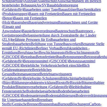
Schutzgerüste)
Aufzüge
Augenschutz
Ausschachtungen im Bereich
bestehender Bebauung
AwSV
Bauabfallentsorgung
(Gefahrstoffe)
Bauarbeiten unter Tage
Bauaufzüge
Bauchemikalien
(Produktgruppen)
Bauen mit Fertigteilen
Bauen mit Fertigteilen
(Beton)
Bauen mit Fertigteilen
(Holz)
Baugruben
Baugrundvereisung
Baumaschinen und Geräte
(Einsatz und
Anwendung)
Baustellenverordnung
Bautenschutz
Bautreppen -
Gerüsttreppen
Befugniserteilung durch Zentralstelle der Länder
(ZLS)
befähigte Personen für Erdbauarbeiten und
Straßenbauarbeiten
Belüftung von Tunnelbauwerken
Benannte Stelle
gemäß EU-Richtlinien
Berliner Verbau
Berufskrankheiten -
Ermittlung
Berufstaucher
Beschichtungsstoffe
Beschichtungsstoffe
(GISCODE)
Betonbau
Betonfertigteilbau
Betonpumpen
Betonstraßenb
(Gefahrstoffe)
Betontrennmittel (GISCODE)
Betonzusatzmittel
(GISCODE)
Betriebliche Verkehrssicherheit einschließlich
Gefahrguttransporte
Betriebliches
Gesundheitsmanagement
Betriebsanweisungen
(Gefahrstoffe)
Betriebsräte-Schulungen
Bildschirmarbeitsplatz
(Büro)
Bildungsproduktentwicklung
Biostoffe
Biozide
Bitumenhaltige
Produkte
Bitumenverarbeitung (Gefahrstoffe)
Blei
bleihaltige
Fensteranstriche
Bodenbelagsarbeiten
Bodenbelagsarbeiten
(GISCODE)
Bodensanierung
Bodenstabilisierung
Bodenverdrängungsr
für Untertagebaustellen
Brennbare
Stoffe/Gemische
Brenner
Brunnenbau
Burnout
Böschungen
Carbon-