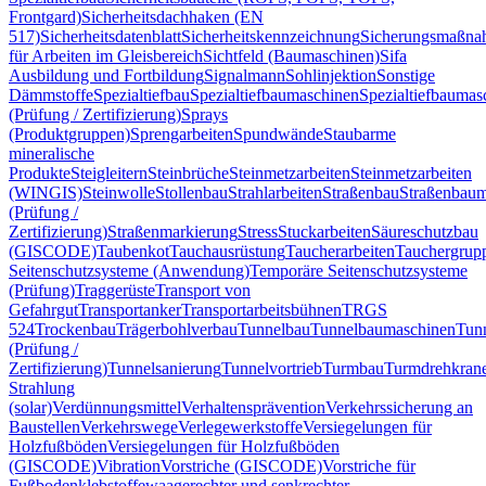
Frontgard)
Sicherheitsdachhaken (EN
517)
Sicherheitsdatenblatt
Sicherheitskennzeichnung
Sicherungsmaßn
für Arbeiten im Gleisbereich
Sichtfeld (Baumaschinen)
Sifa
Ausbildung und Fortbildung
Signalmann
Sohlinjektion
Sonstige
Dämmstoffe
Spezialtiefbau
Spezialtiefbaumaschinen
Spezialtiefbaumas
(Prüfung / Zertifizierung)
Sprays
(Produktgruppen)
Sprengarbeiten
Spundwände
Staubarme
mineralische
Produkte
Steigleitern
Steinbrüche
Steinmetzarbeiten
Steinmetzarbeiten
(WINGIS)
Steinwolle
Stollenbau
Strahlarbeiten
Straßenbau
Straßenbaum
(Prüfung /
Zertifizierung)
Straßenmarkierung
Stress
Stuckarbeiten
Säureschutzbau
(GISCODE)
Taubenkot
Tauchausrüstung
Taucherarbeiten
Tauchergrup
Seitenschutzsysteme (Anwendung)
Temporäre Seitenschutzsysteme
(Prüfung)
Traggerüste
Transport von
Gefahrgut
Transportanker
Transportarbeitsbühnen
TRGS
524
Trockenbau
Trägerbohlverbau
Tunnelbau
Tunnelbaumaschinen
Tun
(Prüfung /
Zertifizierung)
Tunnelsanierung
Tunnelvortrieb
Turmbau
Turmdrehkran
Strahlung
(solar)
Verdünnungsmittel
Verhaltensprävention
Verkehrssicherung an
Baustellen
Verkehrswege
Verlegewerkstoffe
Versiegelungen für
Holzfußböden
Versiegelungen für Holzfußböden
(GISCODE)
Vibration
Vorstriche (GISCODE)
Vorstriche für
Fußbodenklebstoffe
waagerechter und senkrechter