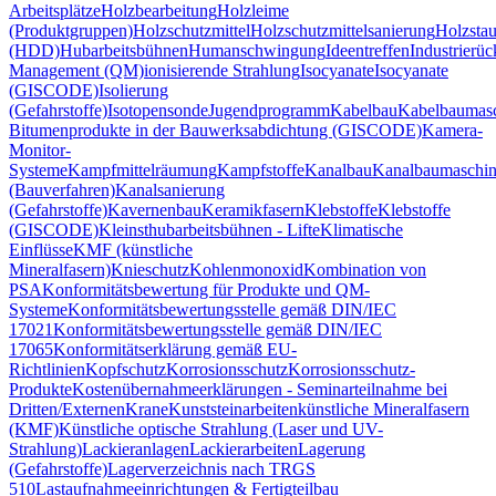
Arbeitsplätze
Holzbearbeitung
Holzleime
(Produktgruppen)
Holzschutzmittel
Holzschutzmittelsanierung
Holzsta
(HDD)
Hubarbeitsbühnen
Humanschwingung
Ideentreffen
Industrierü
Management (QM)
ionisierende Strahlung
Isocyanate
Isocyanate
(GISCODE)
Isolierung
(Gefahrstoffe)
Isotopensonde
Jugendprogramm
Kabelbau
Kabelbaumas
Bitumenprodukte in der Bauwerksabdichtung (GISCODE)
Kamera-
Monitor-
Systeme
Kampfmittelräumung
Kampfstoffe
Kanalbau
Kanalbaumaschi
(Bauverfahren)
Kanalsanierung
(Gefahrstoffe)
Kavernenbau
Keramikfasern
Klebstoffe
Klebstoffe
(GISCODE)
Kleinsthubarbeitsbühnen - Lifte
Klimatische
Einflüsse
KMF (künstliche
Mineralfasern)
Knieschutz
Kohlenmonoxid
Kombination von
PSA
Konformitätsbewertung für Produkte und QM-
Systeme
Konformitätsbewertungsstelle gemäß DIN/IEC
17021
Konformitätsbewertungsstelle gemäß DIN/IEC
17065
Konformitätserklärung gemäß EU-
Richtlinien
Kopfschutz
Korrosionsschutz
Korrosionsschutz-
Produkte
Kostenübernahmeerklärungen - Seminarteilnahme bei
Dritten/Externen
Krane
Kunststeinarbeiten
künstliche Mineralfasern
(KMF)
Künstliche optische Strahlung (Laser und UV-
Strahlung)
Lackieranlagen
Lackierarbeiten
Lagerung
(Gefahrstoffe)
Lagerverzeichnis nach TRGS
510
Lastaufnahmeeinrichtungen & Fertigteilbau