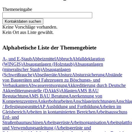
Themeneingabe
Keine Vorschläge vorhanden.
Kein Ort aus Liste gewählt.
Alphabetische Liste der Themengebiete
A- und E-Staub
Abbeizmittel
Abbruch
Abfalldeklaration
(WINGIS)
Absauganlagen (Holzstaub)
Absauganlagen
(mineralischer Staub)
Absauganlagen
(Schweißrauche)
Abseilgeräte
Absturz
Absturzsicherung
Abstände
von Baugeräten und Fahrzeugen zu Böschungs- und
Verbaukanten
Abwasserentsorgung
Akkreditierung durch Deutsche
Akkreditierungsstelle (DAkkS)
Altlasten
AMS BAU
Begutachtung
AMS BAU Beratung
Anerkennung von
Kompetenzzentren
Ankerbohrarbeiten
Anschlageinrichtungen
Anschlag
/ Befestigungsmittel
AP Ausbildung und Fortbildung
Arbeiten im
Gleisbereich
Arbeiten in kontaminierten Bereichen
Arbeitsausschuss
Erd- und
Straßenbaumaschinen
Arbeitsgerüste
Arbeitsorganisation
Arbeitsplattf
und Verwendungsanleitung (Arbeitsgerüste und