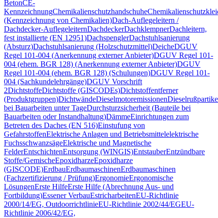
Beton
CE-
Kennzeichnung
Chemikalienschutzhandschuhe
Chemikalienschutzkle
(Kennzeichnung von Chemikalien)
Dach-Auflegeleitern /
Dachdecker-Auflegeleitern
Dachdecker
Dachklempner
Dachleitern,
fest installierte (EN 12951)
Dachspengler
Dachstuhlsanierung
(Absturz)
Dachstuhlsanierung (Holzschutzmittel)
Deiche
DGUV
Regel 101-004 (Anerkennung externer Anbieter)
DGUV Regel 101-
004 (ehem. BGR 128) (Anerkennung externer Anbieter)
DGUV
Regel 101-004 (ehem. BGR 128) (Schulungen)
DGUV Regel 101-
004 (Sachkundelehrgänge)
DGUV Vorschrift
2
Dichtstoffe
Dichtstoffe (GISCODEs)
Dichtstoffentferner
(Produktgruppen)
Dichtwände
Dieselmotoremissionen
Dieselrußpartike
bei Bauarbeiten unter Tage
Durchsturzsicherheit (Bauteile bei
Bauarbeiten oder Instandhaltung)
Dämme
Einrichtungen zum
Betreten des Daches (EN 516)
Einstufung von
Gefahrstoffen
Elektrische Anlagen und Betriebsmittel
elektrische
Fuchsschwanzsäge
Elektrische und Magnetische
Felder
Entschichten
Entsorgung (WINGIS)
Entstauber
Entzündbare
Stoffe/Gemische
Epoxidharze
Epoxidharze
(GISCODE)
Erdbau
Erdbaumaschinen
Erdbaumaschinen
(Fachzertifizierung / Prüfung)
Ergonomie
Ergonomische
Lösungen
Erste Hilfe
Erste Hilfe (Abrechnung Aus- und
Fortbildung)
Essener Verbau
Estricharbeiten
EU-Richtlinie
2000/14/EG, Outdoorrichtlinie
EU-Richtlinie 2002/44/EG
EU-
Richtlinie 2006/42/EG,