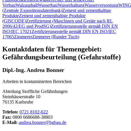
Verbau
Walzasphalt
Wasserbau
Wasserhaltung
Wasserversorgung
WING
(Zentrale Expositionsdatenbank)
Zement und zementhaltige
Produkte
Zement und zementhaltige Produkte
(GISCODE)
Zertifizierung (Maschinen und Geräte nach RL
2006/42/EG und ProdSG)
Zertifizierungsstelle gemäß DIN EN
ISO/IEC 17021
Zertifizierungsstelle gemäß DIN EN ISO/IEC
17065
Zimmerer
Zimmerer (Runder Tisch)
Kontaktdaten für Themengebiet:
Gefährdungsbeurteilung (Gefahrstoffe)
Dipl.-Ing. Andrea Bonner
Arbeiten in kontaminierten Bereichen
Abteilung Stoffliche Gefährdungen
Steinhäuserstraße 10
76135 Karlsruhe
Telefon:
0721 8102-622
Fax:
0800 6686688-38803
E-Mail:
andrea.bonner@bgbau.de