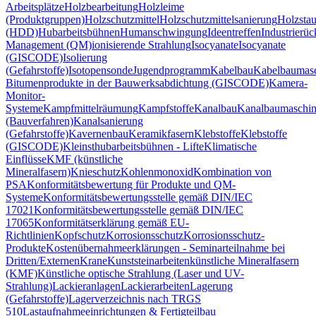
Arbeitsplätze
Holzbearbeitung
Holzleime
(Produktgruppen)
Holzschutzmittel
Holzschutzmittelsanierung
Holzsta
(HDD)
Hubarbeitsbühnen
Humanschwingung
Ideentreffen
Industrierü
Management (QM)
ionisierende Strahlung
Isocyanate
Isocyanate
(GISCODE)
Isolierung
(Gefahrstoffe)
Isotopensonde
Jugendprogramm
Kabelbau
Kabelbaumas
Bitumenprodukte in der Bauwerksabdichtung (GISCODE)
Kamera-
Monitor-
Systeme
Kampfmittelräumung
Kampfstoffe
Kanalbau
Kanalbaumaschi
(Bauverfahren)
Kanalsanierung
(Gefahrstoffe)
Kavernenbau
Keramikfasern
Klebstoffe
Klebstoffe
(GISCODE)
Kleinsthubarbeitsbühnen - Lifte
Klimatische
Einflüsse
KMF (künstliche
Mineralfasern)
Knieschutz
Kohlenmonoxid
Kombination von
PSA
Konformitätsbewertung für Produkte und QM-
Systeme
Konformitätsbewertungsstelle gemäß DIN/IEC
17021
Konformitätsbewertungsstelle gemäß DIN/IEC
17065
Konformitätserklärung gemäß EU-
Richtlinien
Kopfschutz
Korrosionsschutz
Korrosionsschutz-
Produkte
Kostenübernahmeerklärungen - Seminarteilnahme bei
Dritten/Externen
Krane
Kunststeinarbeiten
künstliche Mineralfasern
(KMF)
Künstliche optische Strahlung (Laser und UV-
Strahlung)
Lackieranlagen
Lackierarbeiten
Lagerung
(Gefahrstoffe)
Lagerverzeichnis nach TRGS
510
Lastaufnahmeeinrichtungen & Fertigteilbau