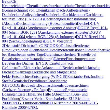
Beton
CE-
Kennzeichnung
Chemikalienschutzhandschuhe
Chemikalienschutzkle
(Kennzeichnung von Chemikalien)
Dach-Auflegeleitern /
Dachdecker-Auflegeleitern
Dachdecker
Dachklempner
Dachleitern,
fest installierte (EN 12951)
Dachspengler
Dachstuhlsanierung
(Absturz)
Dachstuhlsanierung (Holzschutzmittel)
Deiche
DGUV
Regel 101-004 (Anerkennung externer Anbieter)
DGUV Regel 101-
004 (ehem. BGR 128) (Anerkennung externer Anbieter)
DGUV
Regel 101-004 (ehem. BGR 128) (Schulungen)
DGUV Regel 101-
004 (Sachkundelehrgänge)
DGUV Vorschrift
2
Dichtstoffe
Dichtstoffe (GISCODEs)
Dichtstoffentferner
(Produktgruppen)
Dichtwände
Dieselmotoremissionen
Dieselrußpartike
bei Bauarbeiten unter Tage
Durchsturzsicherheit (Bauteile bei
Bauarbeiten oder Instandhaltung)
Dämme
Einrichtungen zum
Betreten des Daches (EN 516)
Einstufung von
Gefahrstoffen
Elektrische Anlagen und Betriebsmittel
elektrische
Fuchsschwanzsäge
Elektrische und Magnetische
Felder
Entschichten
Entsorgung (WINGIS)
Entstauber
Entzündbare
Stoffe/Gemische
Epoxidharze
Epoxidharze
(GISCODE)
Erdbau
Erdbaumaschinen
Erdbaumaschinen
(Fachzertifizierung / Prüfung)
Ergonomie
Ergonomische
Lösungen
Erste Hilfe
Erste Hilfe (Abrechnung Aus- und
Fortbildung)
Essener Verbau
Estricharbeiten
EU-Richtlinie
2000/14/EG, Outdoorrichtlinie
EU-Richtlinie 2002/44/EG
EU-
Richtlinie 2006/42/EG,