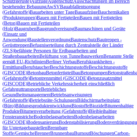
Schutzgerüste)
Aufzüge
Augenschutz
Ausschachtungen im Bereich
bestehender Bebauung
AwSV
Bauabfallentsorgung
(Gefahrstoffe)
Bauarbeiten unter Tage
Bauaufzüge
Bauchemikalien
(Produktgruppen)
Bauen mit Fertigteilen
Bauen mit Fertigteilen
(Beton)
Bauen mit Fertigteilen
(Holz)
Baugruben
Baugrundvereisung
Baumaschinen und Geräte
(Einsatz und
Anwendung)
Baustellenverordnung
Bautenschutz
Bautreppen -
Gerüsttreppen
Befugniserteilung durch Zentralstelle der Länder
(ZLS)
befähigte Personen für Erdbauarbeiten und
Straßenbauarbeiten
Belüftung von Tunnelbauwerken
Benannte Stelle
gemäß EU-Richtlinien
Berliner Verbau
Berufskrankheiten -
Ermittlung
Berufstaucher
Beschichtungsstoffe
Beschichtungsstoffe
(GISCODE)
Betonbau
Betonfertigteilbau
Betonpumpen
Betonstraßenb
(Gefahrstoffe)
Betontrennmittel (GISCODE)
Betonzusatzmittel
(GISCODE)
Betriebliche Verkehrssicherheit einschließlich
Gefahrguttransporte
Betriebliches
Gesundheitsmanagement
Betriebsanweisungen
(Gefahrstoffe)
Betriebsräte-Schulungen
Bildschirmarbeitsplatz
(Büro)
Bildungsproduktentwicklung
Biostoffe
Biozide
Bitumenhaltige
Produkte
Bitumenverarbeitung (Gefahrstoffe)
Blei
bleihaltige
Fensteranstriche
Bodenbelagsarbeiten
Bodenbelagsarbeiten
(GISCODE)
Bodensanierung
Bodenstabilisierung
Bodenverdrängungsr
für Untertagebaustellen
Brennbare
Stoffe/Gemische
Brenner
Brunnenbau
Burnout
Böschungen
Carbon-