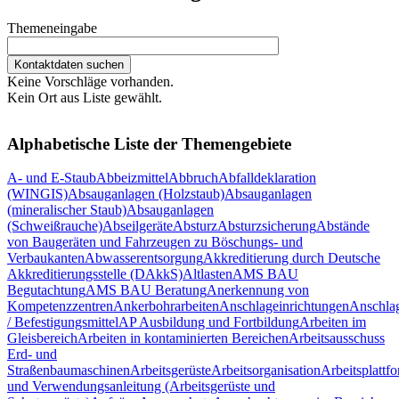
Themeneingabe
Keine Vorschläge vorhanden.
Kein Ort aus Liste gewählt.
Alphabetische Liste der Themengebiete
A- und E-Staub
Abbeizmittel
Abbruch
Abfalldeklaration
(WINGIS)
Absauganlagen (Holzstaub)
Absauganlagen
(mineralischer Staub)
Absauganlagen
(Schweißrauche)
Abseilgeräte
Absturz
Absturzsicherung
Abstände
von Baugeräten und Fahrzeugen zu Böschungs- und
Verbaukanten
Abwasserentsorgung
Akkreditierung durch Deutsche
Akkreditierungsstelle (DAkkS)
Altlasten
AMS BAU
Begutachtung
AMS BAU Beratung
Anerkennung von
Kompetenzzentren
Ankerbohrarbeiten
Anschlageinrichtungen
Anschlag
/ Befestigungsmittel
AP Ausbildung und Fortbildung
Arbeiten im
Gleisbereich
Arbeiten in kontaminierten Bereichen
Arbeitsausschuss
Erd- und
Straßenbaumaschinen
Arbeitsgerüste
Arbeitsorganisation
Arbeitsplattf
und Verwendungsanleitung (Arbeitsgerüste und