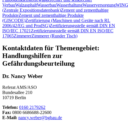
Verbau
Walzasphalt
Wasserbau
Wasserhaltung
Wasserversorgung
WING
(Zentrale Expositionsdatenbank)
Zement und zementhaltige
Produkte
Zement und zementhaltige Produkte
(GISCODE)
Zertifizierung (Maschinen und Geräte nach RL
2006/42/EG und ProdSG)
Zertifizierungsstelle gemäß DIN EN
ISO/IEC 17021
Zertifizierungsstelle gemäß DIN EN ISO/IEC
17065
Zimmerer
Zimmerer (Runder Tisch)
Kontaktdaten für Themengebiet:
Handlungshilfen zur
Gefährdungsbeurteilung
Dr. Nancy Weber
Referat AMS/ASO
Bundesallee 210
10719 Berlin
Telefon:
0160 2179262
Fax:
0800 6686688-22600
E-Mail:
nancy.weber@bgbau.de