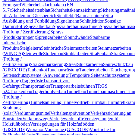
Frontgard)
Sicherheitsdachhaken (EN
517)
Sicherheitsdatenblatt
Sicherheitskennzeichnung
Sicherungsmaßn
für Arbeiten im Gleisbereich
Sichtfeld (Baumaschinen)
Sifa
Ausbildung und Fortbildung
Signalmann
Sohlinjektion
Sonstige
Dämmstoffe
Spezialtiefbau
Spezialtiefbaumaschinen
Spezialtiefbaumas
(Prüfung / Zertifizierung)
Sprays
(Produktgruppen)
Sprengarbeiten
Spundwände
Staubarme
mineralische
Produkte
Steigleitern
Steinbrüche
Steinmetzarbeiten
Steinmetzarbeiten
(WINGIS)
Steinwolle
Stollenbau
Strahlarbeiten
Straßenbau
Straßenbaum
(Prüfung /
Zertifizierung)
Straßenmarkierung
Stress
Stuckarbeiten
Säureschutzbau
(GISCODE)
Taubenkot
Tauchausrüstung
Taucherarbeiten
Tauchergrup
Seitenschutzsysteme (Anwendung)
Temporäre Seitenschutzsysteme
(Prüfung)
Traggerüste
Transport von
Gefahrgut
Transportanker
Transportarbeitsbühnen
TRGS
524
Trockenbau
Trägerbohlverbau
Tunnelbau
Tunnelbaumaschinen
Tun
(Prüfung /
Zertifizierung)
Tunnelsanierung
Tunnelvortrieb
Turmbau
Turmdrehkran
Strahlung
(solar)
Verdünnungsmittel
Verhaltensprävention
Verkehrssicherung an
Baustellen
Verkehrswege
Verlegewerkstoffe
Versiegelungen für
Holzfußböden
Versiegelungen für Holzfußböden
(GISCODE)
Vibration
Vorstriche (GISCODE)
Vorstriche für
Fußbodenklebstoffe
waagerechter und senkrechter