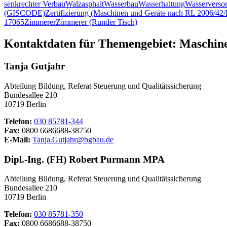
senkrechter Verbau
Walzasphalt
Wasserbau
Wasserhaltung
Wasserverso
(GISCODE)
Zertifizierung (Maschinen und Geräte nach RL 2006/4
17065
Zimmerer
Zimmerer (Runder Tisch)
Kontaktdaten für Themengebiet: Maschin
Tanja Gutjahr
Abteilung Bildung, Referat Steuerung und Qualitätssicherung
Bundesallee 210
10719 Berlin
Telefon:
030 85781-344
Fax:
0800 6686688-38750
E-Mail:
Tanja.Gutjahr@bgbau.de
Dipl.-Ing. (FH) Robert Purmann MPA
Abteilung Bildung, Referat Steuerung und Qualitätssicherung
Bundesallee 210
10719 Berlin
Telefon:
030 85781-350
Fax:
0800 6686688-38750