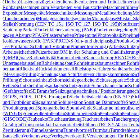
(Tiefbau)
Lastenaufzüge
Leiteralternativen
Leitern und Tritte
Leitmerkm
Rohbau
Maschinen zum Verarbeiten von Baustoffen
Maschinenführer
Exposition
Messgeräte
Messtechniken
Messungen
Metallbearbeitung
Met
(Taucherarbeiten)
Montagesicherheitsgeländer
Motorabgase
Muskel-Ske
Stelle)
Normung (CEN TC 151, ISO TC 127, ISO TC 195)
Notifizier
Sanierung
Parkett
Parkettklebersanierung (PAK)
Parkettversiegelung
PC
gegen Absturz)
PFAS
Pflasterarbeiten
Pflegemittel
Photovoltaik
Pipeline
Kohlenwasserstoffe (PAK)
PRCD-S (ein- und dreiphasig)
Produkt-Co
Test
Prüflabor Schall und Vibration
Prämienförderung (Arbeitsschutzp
Arbeitssicherheit
Putzarbeiten
QM in der Schulung und Qualifizierung
(QMB)
Quarz
Radioaktivität
Rammarbeiten
Randsicherung
REACH
Rei
Untertagebaustellen
Rohrleitungsbau
Rohrleitungsbaumaschinen
Rohrle
bemannt
Rückbau
Rückfahrkameras
Rüttelstopfverfahren
Sanitärarbeite
(Messung/Prüfung)
Schalungsbau
Schiffsuntersuchungskommission
Sc
Prüfung)
Schornsteinbau
Schornsteinfegearbeiten
Schussapparate
Schut
Retten
Schutzbelüftungsanlagen
Schutzgerüste
Schutzhandschuhe
Schut
(Gefahrstoffe)
SDBtransfer
Seilzugangstechniken / Positionierungstec
(ROPS, FOPS, TOPS, Frontgard)
Sicherheitsdachhaken (EN 517)
Sic
und Fortbildung
Signalmann
Sohlinjektion
Sonstige Dämmstoffe
Spezia
(Produktgruppen)
Sprengarbeiten
Spundwände
Staubarme mineralische
(WINGIS)
Steinwolle
Stollenbau
Strahlarbeiten
Straßenbau
Straßenbaum
(GISCODE)
Taubenkot
Tauchausrüstung
Taucherarbeiten
Tauchergrup
Gefahrgut
Transportanker
Transportarbeitsbühnen
TRGS 524
Trockenb
Zertifizierung)
Tunnelsanierung
Tunnelvortrieb
Turmbau
Turmdrehkran
Baustellen
Verkehrswege
Verlegewerkstoffe
Versiegelungen für Holzf