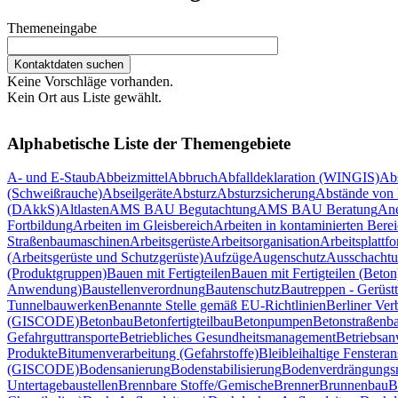
Themeneingabe
Keine Vorschläge vorhanden.
Kein Ort aus Liste gewählt.
Alphabetische Liste der Themengebiete
A- und E-Staub
Abbeizmittel
Abbruch
Abfalldeklaration (WINGIS)
Ab
(Schweißrauche)
Abseilgeräte
Absturz
Absturzsicherung
Abstände von 
(DAkkS)
Altlasten
AMS BAU Begutachtung
AMS BAU Beratung
Ane
Fortbildung
Arbeiten im Gleisbereich
Arbeiten in kontaminierten Bere
Straßenbaumaschinen
Arbeitsgerüste
Arbeitsorganisation
Arbeitsplattf
(Arbeitsgerüste und Schutzgerüste)
Aufzüge
Augenschutz
Ausschachtu
(Produktgruppen)
Bauen mit Fertigteilen
Bauen mit Fertigteilen (Beton
Anwendung)
Baustellenverordnung
Bautenschutz
Bautreppen - Gerüst
Tunnelbauwerken
Benannte Stelle gemäß EU-Richtlinien
Berliner Ver
(GISCODE)
Betonbau
Betonfertigteilbau
Betonpumpen
Betonstraßenb
Gefahrguttransporte
Betriebliches Gesundheitsmanagement
Betriebsan
Produkte
Bitumenverarbeitung (Gefahrstoffe)
Blei
bleihaltige Fensteran
(GISCODE)
Bodensanierung
Bodenstabilisierung
Bodenverdrängungsr
Untertagebaustellen
Brennbare Stoffe/Gemische
Brenner
Brunnenbau
B