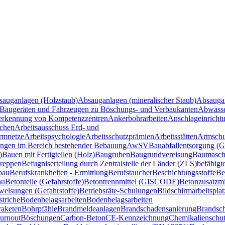
sauganlagen (Holzstaub)
Absauganlagen (mineralischer Staub)
Absauga
Baugeräten und Fahrzeugen zu Böschungs- und Verbaukanten
Abwasse
rkennung von Kompetenzzentren
Ankerbohrarbeiten
Anschlageinricht
ichen
Arbeitsausschuss Erd- und
ormnetze
Arbeitspsychologie
Arbeitsschutzprämien
Arbeitsstätten
Armschu
ngen im Bereich bestehender Bebauung
AwSV
Bauabfallentsorgung (Ge
)
Bauen mit Fertigteilen (Holz)
Baugruben
Baugrundvereisung
Baumaschi
treppen
Befugniserteilung durch Zentralstelle der Länder (ZLS)
befähigt
bau
Berufskrankheiten - Ermittlung
Berufstaucher
Beschichtungsstoffe
Be
au
Betonteile (Gefahrstoffe)
Betontrennmittel (GISCODE)
Betonzusatzm
weisungen (Gefahrstoffe)
Betriebsräte-Schulungen
Bildschirmarbeitsplat
striche
Bodenbelagsarbeiten
Bodenbelagsarbeiten
aketen
Bohrpfähle
Brandmeldeanlagen
Brandschadensanierung
Brandsc
urnout
Böschungen
Carbon-Beton
CE-Kennzeichnung
Chemikalienschu