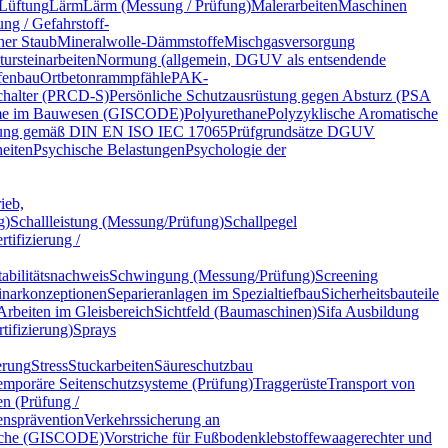
Lüftung
Lärm
Lärm (Messung / Prüfung)
Malerarbeiten
Maschinen
ng / Gefahrstoff-
her Staub
Mineralwolle-Dämmstoffe
Mischgasversorgung
tursteinarbeiten
Normung (allgemein, DGUV als entsendende
fenbau
Ortbetonrammpfähle
PAK-
chalter (PRCD-S)
Persönliche Schutzausrüstung gegen Absturz (PSA
eme im Bauwesen (GISCODE)
Polyurethane
Polyzyklische Aromatische
erung gemäß DIN EN ISO IEC 17065
Prüfgrundsätze DGUV
eiten
Psychische Belastungen
Psychologie der
ieb,
g)
Schallleistung (Messung/Prüfung)
Schallpegel
tifizierung /
bilitätsnachweis
Schwingung (Messung/Prüfung)
Screening
narkonzeptionen
Separieranlagen im Spezialtiefbau
Sicherheitsbauteile
rbeiten im Gleisbereich
Sichtfeld (Baumaschinen)
Sifa Ausbildung
tifizierung)
Sprays
erung
Stress
Stuckarbeiten
Säureschutzbau
emporäre Seitenschutzsysteme (Prüfung)
Traggerüste
Transport von
n (Prüfung /
ensprävention
Verkehrssicherung an
iche (GISCODE)
Vorstriche für Fußbodenklebstoffe
waagerechter und