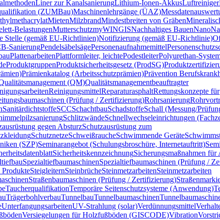
almethoden
Liner zur Kanalsanierung
Lithium-Ionen-Akkus
Luftreiniger
qualifikation (ZUMBau)
Maschinenlehrgänge (ÜAZ)
Messdatenauswertu
hylmethacrylat
Mieten
Milzbrand
Mindestbreiten von Gräben
Mineralisc
lett-Belastungen
Mutterschutz
myWINGIS
Nachhaltiges Bauen
Nano
Na
te Stelle (gemäß EU-Richtlinien)
Notifizierung (gemäß EU-Richtlinie)
O
B-Sanierung
Pendelsäbelsäge
Personenaufnahmemittel
Personenschutzs
bau
Plattenarbeiten
Plattformleiter, leichte
Podestleiter
Polyurethan-Syst
de
Produktgruppen
Produktsicherheitsgesetz (ProdSG)
Produktzertifizi
rämien)
Prämienkatalog (Arbeitsschutzprämien)
Prävention Berufskrankh
Qualitätsmanagement (QM)
Qualitätsmanagementbeauftragter
nigungsarbeiten
Reinigungsmittel
Reparaturasphalt
Rettungskonzepte für
itungsbaumaschinen (Prüfung / Zertifizierung)
Rohrsanierung
Rohrvortr
n
Sanitärdichtstoffe
SCC
Schachtbau
Schadstoffe
Schall (Messung/Prüfun
himmelpilzsanierung
Schlitzwände
Schnellwechseleinrichtungen (Fachzer
zausrüstung gegen Absturz
Schutzausrüstung zum
zkleidung
Schutznetze
Schweißrauche
Schwimmende Geräte
Schwimmsta
hniken (SZP)
Seminarangebot (Schulungsbroschüre, Internetauftritt)
Semi
herheitsdatenblatt
Sicherheitskennzeichnung
Sicherungsmaßnahmen für A
ltiefbau
Spezialtiefbaumaschinen
Spezialtiefbaumaschinen (Prüfung / Zer
 Produkte
Steigleitern
Steinbrüche
Steinmetzarbeiten
Steinmetzarbeiten
aschinen
Straßenbaumaschinen (Prüfung / Zertifizierung)
Straßenmarki
pe
Taucherqualifikation
Temporäre Seitenschutzsysteme (Anwendung)
T
au
Trägerbohlverbau
Tunnelbau
Tunnelbaumaschinen
Tunnelbaumaschine
e
Unterfangungsarbeiten
UV-Strahlung (solar)
Verdünnungsmittel
Verhalt
ußböden
Versiegelungen für Holzfußböden (GISCODE)
Vibration
Vorstr