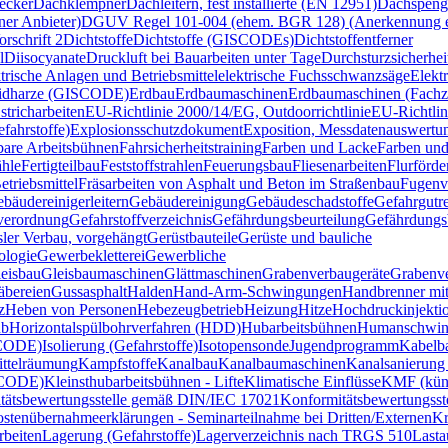
ecker
Dachklempner
Dachleitern, fest installierte (EN 12951)
Dachspeng
er Anbieter)
DGUV Regel 101-004 (ehem. BGR 128) (Anerkennung ex
schrift 2
Dichtstoffe
Dichtstoffe (GISCODEs)
Dichtstoffentferner
l
Diisocyanate
Druckluft bei Bauarbeiten unter Tage
Durchsturzsicherhei
trische Anlagen und Betriebsmittel
elektrische Fuchsschwanzsäge
Elekt
idharze (GISCODE)
Erdbau
Erdbaumaschinen
Erdbaumaschinen (Fachzer
stricharbeiten
EU-Richtlinie 2000/14/EG, Outdoorrichtlinie
EU-Richtli
fahrstoffe)
Explosionsschutzdokument
Exposition, Messdatenauswertu
bare Arbeitsbühnen
Fahrsicherheitstraining
Farben und Lacke
Farben un
hle
Fertigteilbau
Feststoffstrahlen
Feuerungsbau
Fliesenarbeiten
Flurförde
etriebsmittel
Fräsarbeiten von Asphalt und Beton im Straßenbau
Fugenv
bäudereinigerleitern
Gebäudereinigung
Gebäudeschadstoffe
Gefahrgutre
verordnung
Gefahrstoffverzeichnis
Gefährdungsbeurteilung
Gefährdungsb
sler Verbau, vorgehängt
Gerüstbauteile
Gerüste und bauliche
ologie
Gewerbekletterei
Gewerbliche
eisbau
Gleisbaumaschinen
Glättmaschinen
Grabenverbaugeräte
Grabenv
äbereien
Gussasphalt
Halden
Hand-Arm-Schwingungen
Handbrenner mit
z
Heben von Personen
Hebezeugbetrieb
Heizung
Hitze
Hochdruckinjekti
ub
Horizontalspülbohrverfahren (HDD)
Hubarbeitsbühnen
Humanschwin
SCODE)
Isolierung (Gefahrstoffe)
Isotopensonde
Jugendprogramm
Kabelb
ttelräumung
Kampfstoffe
Kanalbau
Kanalbaumaschinen
Kanalsanierung
SCODE)
Kleinsthubarbeitsbühnen - Lifte
Klimatische Einflüsse
KMF (küns
tätsbewertungsstelle gemäß DIN/IEC 17021
Konformitätsbewertungss
stenübernahmeerklärungen - Seminarteilnahme bei Dritten/Externen
Kr
rbeiten
Lagerung (Gefahrstoffe)
Lagerverzeichnis nach TRGS 510
Lasta