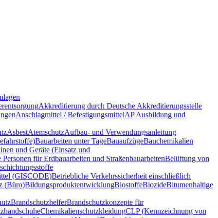
nlagen
rentsorgung
Akkreditierung durch Deutsche Akkreditierungsstelle
ungen
Anschlagmittel / Befestigungsmittel
AP Ausbildung und
tz
Asbest
Atemschutz
Aufbau- und Verwendungsanleitung
fahrstoffe)
Bauarbeiten unter Tage
Bauaufzüge
Bauchemikalien
nen und Geräte (Einsatz und
e Personen für Erdbauarbeiten und Straßenbauarbeiten
Belüftung von
schichtungsstoffe
ittel (GISCODE)
Betriebliche Verkehrssicherheit einschließlich
z (Büro)
Bildungsproduktentwicklung
Biostoffe
Biozide
Bitumenhaltige
hutz
Brandschutzhelfer
Brandschutzkonzepte für
tzhandschuhe
Chemikalienschutzkleidung
CLP (Kennzeichnung von