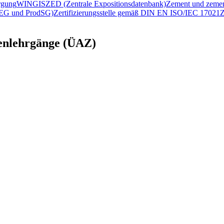
rgung
WINGIS
ZED (Zentrale Expositionsdatenbank)
Zement und zemen
2/EG und ProdSG)
Zertifizierungsstelle gemäß DIN EN ISO/IEC 17021
Z
enlehrgänge (ÜAZ)