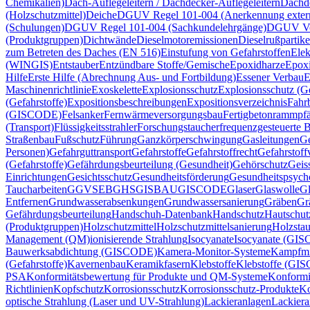
Chemikalien)
Dach-Auflegeleitern / Dachdecker-Auflegeleitern
Dachd
(Holzschutzmittel)
Deiche
DGUV Regel 101-004 (Anerkennung extern
(Schulungen)
DGUV Regel 101-004 (Sachkundelehrgänge)
DGUV Vor
(Produktgruppen)
Dichtwände
Dieselmotoremissionen
Dieselrußpartike
zum Betreten des Daches (EN 516)
Einstufung von Gefahrstoffen
Elek
(WINGIS)
Entstauber
Entzündbare Stoffe/Gemische
Epoxidharze
Epox
Hilfe
Erste Hilfe (Abrechnung Aus- und Fortbildung)
Essener Verbau
E
Maschinenrichtlinie
Exoskelette
Explosionsschutz
Explosionsschutz (Ge
(Gefahrstoffe)
Expositionsbeschreibungen
Expositionsverzeichnis
Fahr
(GISCODE)
Felsanker
Fernwärmeversorgungsbau
Fertigbetonrammpfä
(Transport)
Flüssigkeitsstrahler
Forschungstaucher
frequenzgesteuerte B
Straßenbau
Fußschutz
Führung
Ganzkörperschwingung
Gasleitungen
Ge
Personen)
Gefahrguttransport
Gefahrstoffe
Gefahrstoffrecht
Gefahrstoff
(Gefahrstoffe)
Gefährdungsbeurteilung (Gesundheit)
Gehörschutz
Geis
Einrichtungen
Gesichtsschutz
Gesundheitsförderung
Gesundheitspsych
Taucharbeiten
GGVSEB
GHS
GISBAU
GISCODE
Glaser
Glaswolle
Gl
Entfernen
Grundwasserabsenkungen
Grundwassersanierung
Gräben
Gr
Gefährdungsbeurteilung
Handschuh-Datenbank
Handschutz
Hautschut
(Produktgruppen)
Holzschutzmittel
Holzschutzmittelsanierung
Holzsta
Management (QM)
ionisierende Strahlung
Isocyanate
Isocyanate (GI
Bauwerksabdichtung (GISCODE)
Kamera-Monitor-Systeme
Kampfmi
(Gefahrstoffe)
Kavernenbau
Keramikfasern
Klebstoffe
Klebstoffe (GI
PSA
Konformitätsbewertung für Produkte und QM-Systeme
Konformi
Richtlinien
Kopfschutz
Korrosionsschutz
Korrosionsschutz-Produkte
Ko
optische Strahlung (Laser und UV-Strahlung)
Lackieranlagen
Lackiera