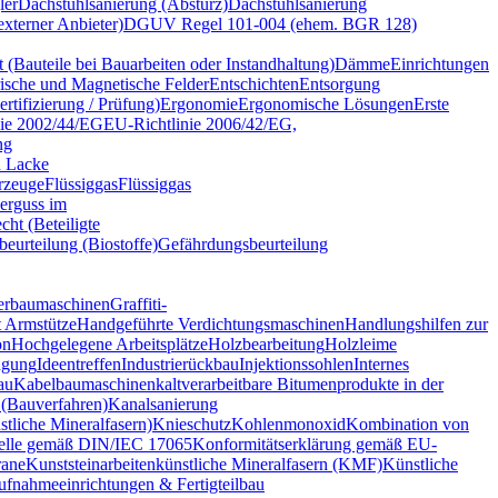
ler
Dachstuhlsanierung (Absturz)
Dachstuhlsanierung
terner Anbieter)
DGUV Regel 101-004 (ehem. BGR 128)
t (Bauteile bei Bauarbeiten oder Instandhaltung)
Dämme
Einrichtungen
rische und Magnetische Felder
Entschichten
Entsorgung
tifizierung / Prüfung)
Ergonomie
Ergonomische Lösungen
Erste
nie 2002/44/EG
EU-Richtlinie 2006/42/EG,
ng
d Lacke
rzeuge
Flüssiggas
Flüssiggas
erguss im
cht (Beteiligte
eurteilung (Biostoffe)
Gefährdungsbeurteilung
erbaumaschinen
Graffiti-
 Armstütze
Handgeführte Verdichtungsmaschinen
Handlungshilfen zur
on
Hochgelegene Arbeitsplätze
Holzbearbeitung
Holzleime
gung
Ideentreffen
Industrierückbau
Injektionssohlen
Internes
au
Kabelbaumaschinen
kaltverarbeitbare Bitumenprodukte in der
 (Bauverfahren)
Kanalsanierung
tliche Mineralfasern)
Knieschutz
Kohlenmonoxid
Kombination von
telle gemäß DIN/IEC 17065
Konformitätserklärung gemäß EU-
ane
Kunststeinarbeiten
künstliche Mineralfasern (KMF)
Künstliche
ufnahmeeinrichtungen & Fertigteilbau