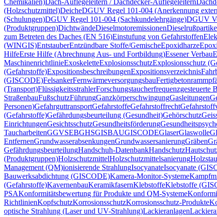
Chemikalien)
Dach-Auflegeleitern / Dachdecker-Auflegeleitern
Dachd
(Holzschutzmittel)
Deiche
DGUV Regel 101-004 (Anerkennung extern
(Schulungen)
DGUV Regel 101-004 (Sachkundelehrgänge)
DGUV Vor
(Produktgruppen)
Dichtwände
Dieselmotoremissionen
Dieselrußpartike
zum Betreten des Daches (EN 516)
Einstufung von Gefahrstoffen
Elek
(WINGIS)
Entstauber
Entzündbare Stoffe/Gemische
Epoxidharze
Epox
Hilfe
Erste Hilfe (Abrechnung Aus- und Fortbildung)
Essener Verbau
E
Maschinenrichtlinie
Exoskelette
Explosionsschutz
Explosionsschutz (Ge
(Gefahrstoffe)
Expositionsbeschreibungen
Expositionsverzeichnis
Fahr
(GISCODE)
Felsanker
Fernwärmeversorgungsbau
Fertigbetonrammpfä
(Transport)
Flüssigkeitsstrahler
Forschungstaucher
frequenzgesteuerte B
Straßenbau
Fußschutz
Führung
Ganzkörperschwingung
Gasleitungen
Ge
Personen)
Gefahrguttransport
Gefahrstoffe
Gefahrstoffrecht
Gefahrstoff
(Gefahrstoffe)
Gefährdungsbeurteilung (Gesundheit)
Gehörschutz
Geis
Einrichtungen
Gesichtsschutz
Gesundheitsförderung
Gesundheitspsych
Taucharbeiten
GGVSEB
GHS
GISBAU
GISCODE
Glaser
Glaswolle
Gl
Entfernen
Grundwasserabsenkungen
Grundwassersanierung
Gräben
Gr
Gefährdungsbeurteilung
Handschuh-Datenbank
Handschutz
Hautschut
(Produktgruppen)
Holzschutzmittel
Holzschutzmittelsanierung
Holzsta
Management (QM)
ionisierende Strahlung
Isocyanate
Isocyanate (GI
Bauwerksabdichtung (GISCODE)
Kamera-Monitor-Systeme
Kampfmi
(Gefahrstoffe)
Kavernenbau
Keramikfasern
Klebstoffe
Klebstoffe (GI
PSA
Konformitätsbewertung für Produkte und QM-Systeme
Konformi
Richtlinien
Kopfschutz
Korrosionsschutz
Korrosionsschutz-Produkte
Ko
optische Strahlung (Laser und UV-Strahlung)
Lackieranlagen
Lackiera