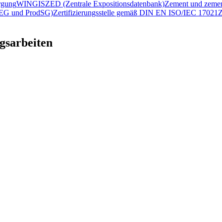
rgung
WINGIS
ZED (Zentrale Expositionsdatenbank)
Zement und zemen
2/EG und ProdSG)
Zertifizierungsstelle gemäß DIN EN ISO/IEC 17021
Z
gsarbeiten