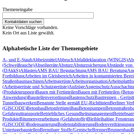
Themeneingabe
Keine Vorschläge vorhanden.
Kein Ort aus Liste gewählt.
Alphabetische Liste der Themengebiete
A- und E-Staub
Abbeizmittel
Abbruch
Abfalldeklaration (WINGIS)
Ab
(Schweißrauche)
Abseilgeräte
Absturz
Absturzsicherung
Abstände von 
(DAkkS)
Altlasten
AMS BAU Begutachtung
AMS BAU Beratung
Ane
Fortbildung
Arbeiten im Gleisbereich
Arbeiten in kontaminierten Bere
Straßenbaumaschinen
Arbeitsgerüste
Arbeitsorganisation
Arbeitsplattf
(Arbeitsgerüste und Schutzgerüste)
Aufzüge
Augenschutz
Ausschachtu
(Produktgruppen)
Bauen mit Fertigteilen
Bauen mit Fertigteilen (Beton
Anwendung)
Baustellenverordnung
Bautenschutz
Bautreppen - Gerüst
Tunnelbauwerken
Benannte Stelle gemäß EU-Richtlinien
Berliner Ver
(GISCODE)
Betonbau
Betonfertigteilbau
Betonpumpen
Betonstraßenb
Gefahrguttransporte
Betriebliches Gesundheitsmanagement
Betriebsan
Produkte
Bitumenverarbeitung (Gefahrstoffe)
Blei
bleihaltige Fensteran
(GISCODE)
Bodensanierung
Bodenstabilisierung
Bodenverdrängungsr
Untertagebaustellen
Brennbare Stoffe/Gemische
Brenner
Brunnenbau
B