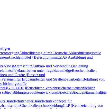
nlagen
rentsorgung
Akkreditierung durch Deutsche Akkreditierungsstelle
ungen
Anschlagmittel / Befestigungsmittel
AP Ausbildung und
tz
Asbest
Atemschutz
Aufbau- und Verwendungsanleitung
fahrstoffe)
Bauarbeiten unter Tage
Bauaufzüge
Bauchemikalien
nen und Geräte (Einsatz und
e Personen für Erdbauarbeiten und Straßenbauarbeiten
Belüftung von
schichtungsstoffe
ittel (GISCODE)
Betriebliche Verkehrssicherheit einschließlich
z (Büro)
Bildungsproduktentwicklung
Biostoffe
Biozide
Bitumenhaltige
hutz
Brandschutzhelfer
Brandschutzkonzepte für
tzhandschuhe
Chemikalienschutzkleidung
CLP (Kennzeichnung von