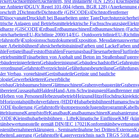
ecker
Dachklempner
Dachleitern, fest installierte (EN 12951)
Dachspeng
er Anbieter)
DGUV Regel 101-004 (ehem. BGR 128) (Anerkennung ex
schrift 2
Dichtstoffe
Dichtstoffe (GISCODEs)
Dichtstoffentferner
l
Diisocyanate
Druckluft bei Bauarbeiten unter Tage
Durchsturzsicherhei
trische Anlagen und Betriebsmittel
elektrische Fuchsschwanzsäge
Elekt
idharze (GISCODE)
Erdbau
Erdbaumaschinen
Erdbaumaschinen (Fachzer
stricharbeiten
EU-Richtlinie 2000/14/EG, Outdoorrichtlinie
EU-Richtli
fahrstoffe)
Explosionsschutzdokument
Exposition, Messdatenauswertu
bare Arbeitsbühnen
Fahrsicherheitstraining
Farben und Lacke
Farben un
hle
Fertigteilbau
Feststoffstrahlen
Feuerungsbau
Fliesenarbeiten
Flurförde
etriebsmittel
Fräsarbeiten von Asphalt und Beton im Straßenbau
Fugenv
bäudereinigerleitern
Gebäudereinigung
Gebäudeschadstoffe
Gefahrgutre
verordnung
Gefahrstoffverzeichnis
Gefährdungsbeurteilung
Gefährdungsb
sler Verbau, vorgehängt
Gerüstbauteile
Gerüste und bauliche
ologie
Gewerbekletterei
Gewerbliche
eisbau
Gleisbaumaschinen
Glättmaschinen
Grabenverbaugeräte
Grabenv
äbereien
Gussasphalt
Halden
Hand-Arm-Schwingungen
Handbrenner mit
z
Heben von Personen
Hebezeugbetrieb
Heizung
Hitze
Hochdruckinjekti
ub
Horizontalspülbohrverfahren (HDD)
Hubarbeitsbühnen
Humanschwin
SCODE)
Isolierung (Gefahrstoffe)
Isotopensonde
Jugendprogramm
Kabelb
ttelräumung
Kampfstoffe
Kanalbau
Kanalbaumaschinen
Kanalsanierung
SCODE)
Kleinsthubarbeitsbühnen - Lifte
Klimatische Einflüsse
KMF (küns
tätsbewertungsstelle gemäß DIN/IEC 17021
Konformitätsbewertungss
stenübernahmeerklärungen - Seminarteilnahme bei Dritten/Externen
Kr
rbeiten
Lagerung (Gefahrstoffe)
Lagerverzeichnis nach TRGS 510
Lasta