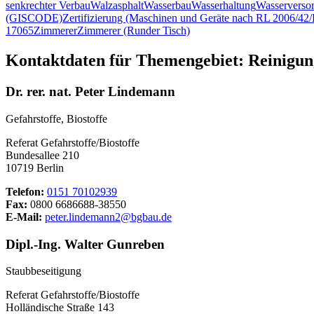
senkrechter Verbau
Walzasphalt
Wasserbau
Wasserhaltung
Wasserverso
(GISCODE)
Zertifizierung (Maschinen und Geräte nach RL 2006/4
17065
Zimmerer
Zimmerer (Runder Tisch)
Kontaktdaten für Themengebiet: Reinigun
Dr. rer. nat. Peter Lindemann
Gefahrstoffe, Biostoffe
Referat Gefahrstoffe/Biostoffe
Bundesallee 210
10719 Berlin
Telefon:
0151 70102939
Fax:
0800 6686688-38550
E-Mail:
peter.lindemann2@bgbau.de
Dipl.-Ing. Walter Gunreben
Staubbeseitigung
Referat Gefahrstoffe/Biostoffe
Holländische Straße 143