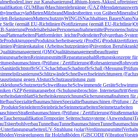
almethoden
Liner zur Kanalsanierung
Lithium-Ionen-Akkus
Luftreiniger
qualifikation (ZUMBau)
Maschinenlehrgänge (ÜAZ)
Messdatenauswertu
hylmethacrylat
Mieten
Milzbrand
Mindestbreiten von Gräben
Mineralisc
lett-Belastungen
Mutterschutz
myWINGIS
Nachhaltiges Bauen
Nano
Na
te Stelle (gemäß EU-Richtlinien)
Notifizierung (gemäß EU-Richtlinie)
O
B-Sanierung
Pendelsäbelsäge
Personenaufnahmemittel
Personenschutzs
bau
Plattenarbeiten
Plattformleiter, leichte
Podestleiter
Polyurethan-Syst
de
Produktgruppen
Produktsicherheitsgesetz (ProdSG)
Produktzertifizi
rämien)
Prämienkatalog (Arbeitsschutzprämien)
Prävention Berufskrankh
Qualitätsmanagement (QM)
Qualitätsmanagementbeauftragter
nigungsarbeiten
Reinigungsmittel
Reparaturasphalt
Rettungskonzepte für
itungsbaumaschinen (Prüfung / Zertifizierung)
Rohrsanierung
Rohrvortr
n
Sanitärdichtstoffe
SCC
Schachtbau
Schadstoffe
Schall (Messung/Prüfun
himmelpilzsanierung
Schlitzwände
Schnellwechseleinrichtungen (Fachzer
zausrüstung gegen Absturz
Schutzausrüstung zum
zkleidung
Schutznetze
Schweißrauche
Schwimmende Geräte
Schwimmsta
hniken (SZP)
Seminarangebot (Schulungsbroschüre, Internetauftritt)
Semi
herheitsdatenblatt
Sicherheitskennzeichnung
Sicherungsmaßnahmen für A
ltiefbau
Spezialtiefbaumaschinen
Spezialtiefbaumaschinen (Prüfung / Zer
 Produkte
Steigleitern
Steinbrüche
Steinmetzarbeiten
Steinmetzarbeiten
aschinen
Straßenbaumaschinen (Prüfung / Zertifizierung)
Straßenmarki
pe
Taucherqualifikation
Temporäre Seitenschutzsysteme (Anwendung)
T
au
Trägerbohlverbau
Tunnelbau
Tunnelbaumaschinen
Tunnelbaumaschine
e
Unterfangungsarbeiten
UV-Strahlung (solar)
Verdünnungsmittel
Verhalt
ußböden
Versiegelungen für Holzfußböden (GISCODE)
Vibration
Vorstr