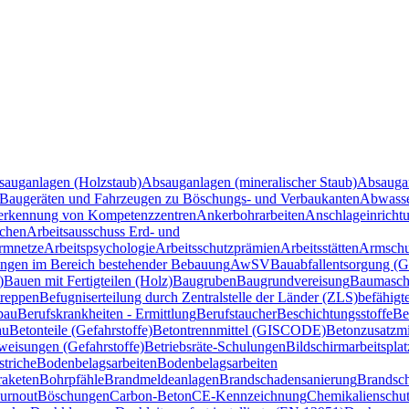
sauganlagen (Holzstaub)
Absauganlagen (mineralischer Staub)
Absauga
Baugeräten und Fahrzeugen zu Böschungs- und Verbaukanten
Abwasse
rkennung von Kompetenzzentren
Ankerbohrarbeiten
Anschlageinricht
ichen
Arbeitsausschuss Erd- und
ormnetze
Arbeitspsychologie
Arbeitsschutzprämien
Arbeitsstätten
Armschu
ngen im Bereich bestehender Bebauung
AwSV
Bauabfallentsorgung (Ge
)
Bauen mit Fertigteilen (Holz)
Baugruben
Baugrundvereisung
Baumaschi
treppen
Befugniserteilung durch Zentralstelle der Länder (ZLS)
befähigt
bau
Berufskrankheiten - Ermittlung
Berufstaucher
Beschichtungsstoffe
Be
au
Betonteile (Gefahrstoffe)
Betontrennmittel (GISCODE)
Betonzusatzm
weisungen (Gefahrstoffe)
Betriebsräte-Schulungen
Bildschirmarbeitsplat
striche
Bodenbelagsarbeiten
Bodenbelagsarbeiten
aketen
Bohrpfähle
Brandmeldeanlagen
Brandschadensanierung
Brandsc
urnout
Böschungen
Carbon-Beton
CE-Kennzeichnung
Chemikalienschu