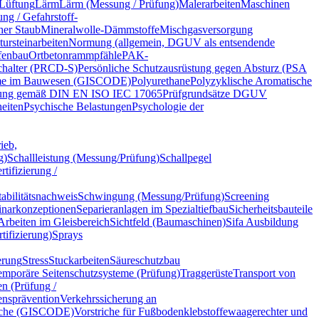
Lüftung
Lärm
Lärm (Messung / Prüfung)
Malerarbeiten
Maschinen
ng / Gefahrstoff-
her Staub
Mineralwolle-Dämmstoffe
Mischgasversorgung
tursteinarbeiten
Normung (allgemein, DGUV als entsendende
fenbau
Ortbetonrammpfähle
PAK-
chalter (PRCD-S)
Persönliche Schutzausrüstung gegen Absturz (PSA
eme im Bauwesen (GISCODE)
Polyurethane
Polyzyklische Aromatische
erung gemäß DIN EN ISO IEC 17065
Prüfgrundsätze DGUV
eiten
Psychische Belastungen
Psychologie der
ieb,
g)
Schallleistung (Messung/Prüfung)
Schallpegel
tifizierung /
bilitätsnachweis
Schwingung (Messung/Prüfung)
Screening
narkonzeptionen
Separieranlagen im Spezialtiefbau
Sicherheitsbauteile
rbeiten im Gleisbereich
Sichtfeld (Baumaschinen)
Sifa Ausbildung
tifizierung)
Sprays
erung
Stress
Stuckarbeiten
Säureschutzbau
emporäre Seitenschutzsysteme (Prüfung)
Traggerüste
Transport von
n (Prüfung /
ensprävention
Verkehrssicherung an
iche (GISCODE)
Vorstriche für Fußbodenklebstoffe
waagerechter und