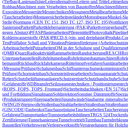
(Tiefbau)
Lastenaufzüge
Leiteralternativen
Leitern und Tritte
Leitmerkm
Rohbau
Maschinen zum Verarbeiten von Baustoffen
Maschinenführer
Exposition
Messgeräte
Messtechniken
Messungen
Metallbearbeitung
Met
(Taucherarbeiten)
Montagesicherheitsgeländer
Motorabgase
Muskel-Ske
Stelle)
Normung (CEN TC 151, ISO TC 127, ISO TC 195)
Notifizier
Sanierung
Parkett
Parkettklebersanierung (PAK)
Parkettversiegelung
PC
gegen Absturz)
PFAS
Pflasterarbeiten
Pflegemittel
Photovoltaik
Pipeline
Kohlenwasserstoffe (PAK)
PRCD-S (ein- und dreiphasig)
Produkt-Co
Test
Prüflabor Schall und Vibration
Prämienförderung (Arbeitsschutzp
Arbeitssicherheit
Putzarbeiten
QM in der Schulung und Qualifizierung
(QMB)
Quarz
Radioaktivität
Rammarbeiten
Randsicherung
REACH
Rei
Untertagebaustellen
Rohrleitungsbau
Rohrleitungsbaumaschinen
Rohrle
bemannt
Rückbau
Rückfahrkameras
Rüttelstopfverfahren
Sanitärarbeite
(Messung/Prüfung)
Schalungsbau
Schiffsuntersuchungskommission
Sc
Prüfung)
Schornsteinbau
Schornsteinfegearbeiten
Schussapparate
Schut
Retten
Schutzbelüftungsanlagen
Schutzgerüste
Schutzhandschuhe
Schut
(Gefahrstoffe)
SDBtransfer
Seilzugangstechniken / Positionierungstec
(ROPS, FOPS, TOPS, Frontgard)
Sicherheitsdachhaken (EN 517)
Sic
und Fortbildung
Signalmann
Sohlinjektion
Sonstige Dämmstoffe
Spezia
(Produktgruppen)
Sprengarbeiten
Spundwände
Staubarme mineralische
(WINGIS)
Steinwolle
Stollenbau
Strahlarbeiten
Straßenbau
Straßenbaum
(GISCODE)
Taubenkot
Tauchausrüstung
Taucherarbeiten
Tauchergrup
Gefahrgut
Transportanker
Transportarbeitsbühnen
TRGS 524
Trockenb
Zertifizierung)
Tunnelsanierung
Tunnelvortrieb
Turmbau
Turmdrehkran
Baustellen
Verkehrswege
Verlegewerkstoffe
Versiegelungen für Holzf