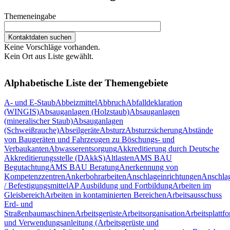
Themeneingabe
Keine Vorschläge vorhanden.
Kein Ort aus Liste gewählt.
Alphabetische Liste der Themengebiete
A- und E-Staub
Abbeizmittel
Abbruch
Abfalldeklaration
(WINGIS)
Absauganlagen (Holzstaub)
Absauganlagen
(mineralischer Staub)
Absauganlagen
(Schweißrauche)
Abseilgeräte
Absturz
Absturzsicherung
Abstände
von Baugeräten und Fahrzeugen zu Böschungs- und
Verbaukanten
Abwasserentsorgung
Akkreditierung durch Deutsche
Akkreditierungsstelle (DAkkS)
Altlasten
AMS BAU
Begutachtung
AMS BAU Beratung
Anerkennung von
Kompetenzzentren
Ankerbohrarbeiten
Anschlageinrichtungen
Anschlag
/ Befestigungsmittel
AP Ausbildung und Fortbildung
Arbeiten im
Gleisbereich
Arbeiten in kontaminierten Bereichen
Arbeitsausschuss
Erd- und
Straßenbaumaschinen
Arbeitsgerüste
Arbeitsorganisation
Arbeitsplattf
und Verwendungsanleitung (Arbeitsgerüste und