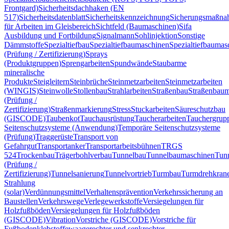
Frontgard)
Sicherheitsdachhaken (EN
517)
Sicherheitsdatenblatt
Sicherheitskennzeichnung
Sicherungsmaßn
für Arbeiten im Gleisbereich
Sichtfeld (Baumaschinen)
Sifa
Ausbildung und Fortbildung
Signalmann
Sohlinjektion
Sonstige
Dämmstoffe
Spezialtiefbau
Spezialtiefbaumaschinen
Spezialtiefbaumas
(Prüfung / Zertifizierung)
Sprays
(Produktgruppen)
Sprengarbeiten
Spundwände
Staubarme
mineralische
Produkte
Steigleitern
Steinbrüche
Steinmetzarbeiten
Steinmetzarbeiten
(WINGIS)
Steinwolle
Stollenbau
Strahlarbeiten
Straßenbau
Straßenbaum
(Prüfung /
Zertifizierung)
Straßenmarkierung
Stress
Stuckarbeiten
Säureschutzbau
(GISCODE)
Taubenkot
Tauchausrüstung
Taucherarbeiten
Tauchergrup
Seitenschutzsysteme (Anwendung)
Temporäre Seitenschutzsysteme
(Prüfung)
Traggerüste
Transport von
Gefahrgut
Transportanker
Transportarbeitsbühnen
TRGS
524
Trockenbau
Trägerbohlverbau
Tunnelbau
Tunnelbaumaschinen
Tun
(Prüfung /
Zertifizierung)
Tunnelsanierung
Tunnelvortrieb
Turmbau
Turmdrehkran
Strahlung
(solar)
Verdünnungsmittel
Verhaltensprävention
Verkehrssicherung an
Baustellen
Verkehrswege
Verlegewerkstoffe
Versiegelungen für
Holzfußböden
Versiegelungen für Holzfußböden
(GISCODE)
Vibration
Vorstriche (GISCODE)
Vorstriche für
Fußbodenklebstoffe
waagerechter und senkrechter