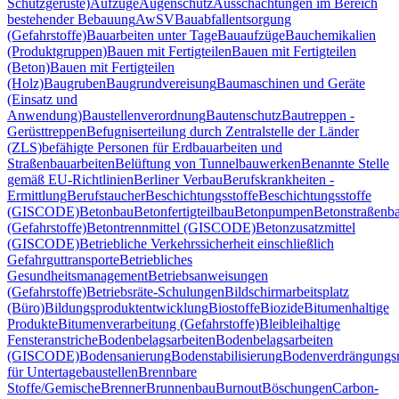
Schutzgerüste)
Aufzüge
Augenschutz
Ausschachtungen im Bereich
bestehender Bebauung
AwSV
Bauabfallentsorgung
(Gefahrstoffe)
Bauarbeiten unter Tage
Bauaufzüge
Bauchemikalien
(Produktgruppen)
Bauen mit Fertigteilen
Bauen mit Fertigteilen
(Beton)
Bauen mit Fertigteilen
(Holz)
Baugruben
Baugrundvereisung
Baumaschinen und Geräte
(Einsatz und
Anwendung)
Baustellenverordnung
Bautenschutz
Bautreppen -
Gerüsttreppen
Befugniserteilung durch Zentralstelle der Länder
(ZLS)
befähigte Personen für Erdbauarbeiten und
Straßenbauarbeiten
Belüftung von Tunnelbauwerken
Benannte Stelle
gemäß EU-Richtlinien
Berliner Verbau
Berufskrankheiten -
Ermittlung
Berufstaucher
Beschichtungsstoffe
Beschichtungsstoffe
(GISCODE)
Betonbau
Betonfertigteilbau
Betonpumpen
Betonstraßenb
(Gefahrstoffe)
Betontrennmittel (GISCODE)
Betonzusatzmittel
(GISCODE)
Betriebliche Verkehrssicherheit einschließlich
Gefahrguttransporte
Betriebliches
Gesundheitsmanagement
Betriebsanweisungen
(Gefahrstoffe)
Betriebsräte-Schulungen
Bildschirmarbeitsplatz
(Büro)
Bildungsproduktentwicklung
Biostoffe
Biozide
Bitumenhaltige
Produkte
Bitumenverarbeitung (Gefahrstoffe)
Blei
bleihaltige
Fensteranstriche
Bodenbelagsarbeiten
Bodenbelagsarbeiten
(GISCODE)
Bodensanierung
Bodenstabilisierung
Bodenverdrängungsr
für Untertagebaustellen
Brennbare
Stoffe/Gemische
Brenner
Brunnenbau
Burnout
Böschungen
Carbon-