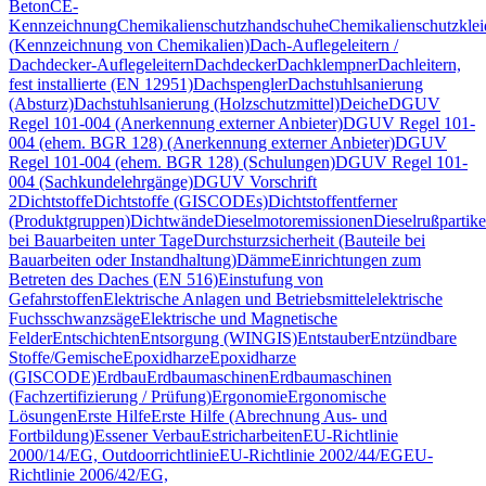
Beton
CE-
Kennzeichnung
Chemikalienschutzhandschuhe
Chemikalienschutzkle
(Kennzeichnung von Chemikalien)
Dach-Auflegeleitern /
Dachdecker-Auflegeleitern
Dachdecker
Dachklempner
Dachleitern,
fest installierte (EN 12951)
Dachspengler
Dachstuhlsanierung
(Absturz)
Dachstuhlsanierung (Holzschutzmittel)
Deiche
DGUV
Regel 101-004 (Anerkennung externer Anbieter)
DGUV Regel 101-
004 (ehem. BGR 128) (Anerkennung externer Anbieter)
DGUV
Regel 101-004 (ehem. BGR 128) (Schulungen)
DGUV Regel 101-
004 (Sachkundelehrgänge)
DGUV Vorschrift
2
Dichtstoffe
Dichtstoffe (GISCODEs)
Dichtstoffentferner
(Produktgruppen)
Dichtwände
Dieselmotoremissionen
Dieselrußpartike
bei Bauarbeiten unter Tage
Durchsturzsicherheit (Bauteile bei
Bauarbeiten oder Instandhaltung)
Dämme
Einrichtungen zum
Betreten des Daches (EN 516)
Einstufung von
Gefahrstoffen
Elektrische Anlagen und Betriebsmittel
elektrische
Fuchsschwanzsäge
Elektrische und Magnetische
Felder
Entschichten
Entsorgung (WINGIS)
Entstauber
Entzündbare
Stoffe/Gemische
Epoxidharze
Epoxidharze
(GISCODE)
Erdbau
Erdbaumaschinen
Erdbaumaschinen
(Fachzertifizierung / Prüfung)
Ergonomie
Ergonomische
Lösungen
Erste Hilfe
Erste Hilfe (Abrechnung Aus- und
Fortbildung)
Essener Verbau
Estricharbeiten
EU-Richtlinie
2000/14/EG, Outdoorrichtlinie
EU-Richtlinie 2002/44/EG
EU-
Richtlinie 2006/42/EG,