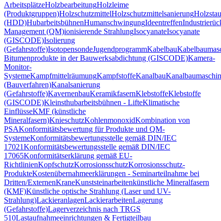
Arbeitsplätze
Holzbearbeitung
Holzleime
(Produktgruppen)
Holzschutzmittel
Holzschutzmittelsanierung
Holzsta
(HDD)
Hubarbeitsbühnen
Humanschwingung
Ideentreffen
Industrierü
Management (QM)
ionisierende Strahlung
Isocyanate
Isocyanate
(GISCODE)
Isolierung
(Gefahrstoffe)
Isotopensonde
Jugendprogramm
Kabelbau
Kabelbaumas
Bitumenprodukte in der Bauwerksabdichtung (GISCODE)
Kamera-
Monitor-
Systeme
Kampfmittelräumung
Kampfstoffe
Kanalbau
Kanalbaumaschi
(Bauverfahren)
Kanalsanierung
(Gefahrstoffe)
Kavernenbau
Keramikfasern
Klebstoffe
Klebstoffe
(GISCODE)
Kleinsthubarbeitsbühnen - Lifte
Klimatische
Einflüsse
KMF (künstliche
Mineralfasern)
Knieschutz
Kohlenmonoxid
Kombination von
PSA
Konformitätsbewertung für Produkte und QM-
Systeme
Konformitätsbewertungsstelle gemäß DIN/IEC
17021
Konformitätsbewertungsstelle gemäß DIN/IEC
17065
Konformitätserklärung gemäß EU-
Richtlinien
Kopfschutz
Korrosionsschutz
Korrosionsschutz-
Produkte
Kostenübernahmeerklärungen - Seminarteilnahme bei
Dritten/Externen
Krane
Kunststeinarbeiten
künstliche Mineralfasern
(KMF)
Künstliche optische Strahlung (Laser und UV-
Strahlung)
Lackieranlagen
Lackierarbeiten
Lagerung
(Gefahrstoffe)
Lagerverzeichnis nach TRGS
510
Lastaufnahmeeinrichtungen & Fertigteilbau