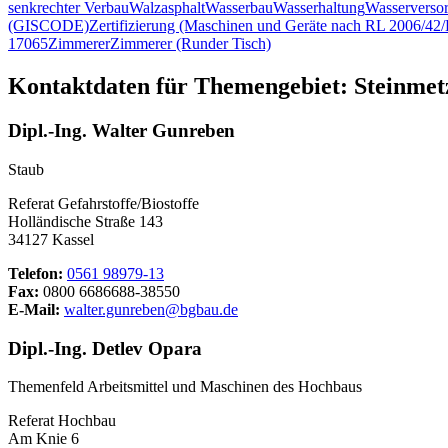
senkrechter Verbau
Walzasphalt
Wasserbau
Wasserhaltung
Wasserverso
(GISCODE)
Zertifizierung (Maschinen und Geräte nach RL 2006/4
17065
Zimmerer
Zimmerer (Runder Tisch)
Kontaktdaten für Themengebiet: Steinmet
Dipl.-Ing. Walter Gunreben
Staub
Referat Gefahrstoffe/Biostoffe
Holländische Straße 143
34127 Kassel
Telefon:
0561 98979-13
Fax:
0800 6686688-38550
E-Mail:
walter.gunreben@bgbau.de
Dipl.-Ing. Detlev Opara
Themenfeld Arbeitsmittel und Maschinen des Hochbaus
Referat Hochbau
Am Knie 6