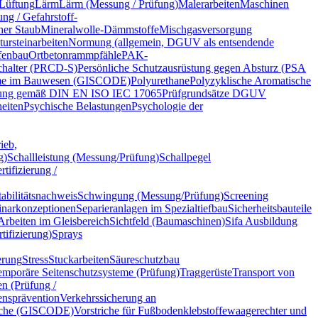
Lüftung
Lärm
Lärm (Messung / Prüfung)
Malerarbeiten
Maschinen
ng / Gefahrstoff-
her Staub
Mineralwolle-Dämmstoffe
Mischgasversorgung
tursteinarbeiten
Normung (allgemein, DGUV als entsendende
fenbau
Ortbetonrammpfähle
PAK-
chalter (PRCD-S)
Persönliche Schutzausrüstung gegen Absturz (PSA
eme im Bauwesen (GISCODE)
Polyurethane
Polyzyklische Aromatische
erung gemäß DIN EN ISO IEC 17065
Prüfgrundsätze DGUV
eiten
Psychische Belastungen
Psychologie der
ieb,
g)
Schallleistung (Messung/Prüfung)
Schallpegel
tifizierung /
bilitätsnachweis
Schwingung (Messung/Prüfung)
Screening
narkonzeptionen
Separieranlagen im Spezialtiefbau
Sicherheitsbauteile
rbeiten im Gleisbereich
Sichtfeld (Baumaschinen)
Sifa Ausbildung
tifizierung)
Sprays
erung
Stress
Stuckarbeiten
Säureschutzbau
emporäre Seitenschutzsysteme (Prüfung)
Traggerüste
Transport von
n (Prüfung /
ensprävention
Verkehrssicherung an
iche (GISCODE)
Vorstriche für Fußbodenklebstoffe
waagerechter und