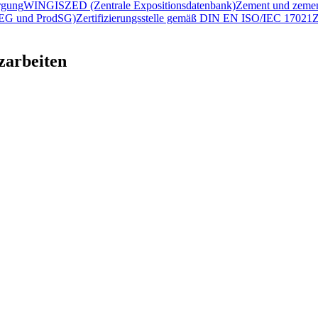
rgung
WINGIS
ZED (Zentrale Expositionsdatenbank)
Zement und zemen
2/EG und ProdSG)
Zertifizierungsstelle gemäß DIN EN ISO/IEC 17021
Z
zarbeiten