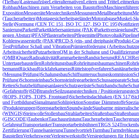
(Tiefbau)
Lastenaufzüge
Leiteralternativen
Leitern und Tritte
Leitmerkm
Rohbau
Maschinen zum Verarbeiten von Baustoffen
Maschinenführer
Exposition
Messgeräte
Messtechniken
Messungen
Metallbearbeitung
Met
(Taucherarbeiten)
Montagesicherheitsgeländer
Motorabgase
Muskel-Ske
Stelle)
Normung (CEN TC 151, ISO TC 127, ISO TC 195)
Notifizier
Sanierung
Parkett
Parkettklebersanierung (PAK)
Parkettversiegelung
PC
gegen Absturz)
PFAS
Pflasterarbeiten
Pflegemittel
Photovoltaik
Pipeline
Kohlenwasserstoffe (PAK)
PRCD-S (ein- und dreiphasig)
Produkt-Co
Test
Prüflabor Schall und Vibration
Prämienförderung (Arbeitsschutzp
Arbeitssicherheit
Putzarbeiten
QM in der Schulung und Qualifizierung
(QMB)
Quarz
Radioaktivität
Rammarbeiten
Randsicherung
REACH
Rei
Untertagebaustellen
Rohrleitungsbau
Rohrleitungsbaumaschinen
Rohrle
bemannt
Rückbau
Rückfahrkameras
Rüttelstopfverfahren
Sanitärarbeite
(Messung/Prüfung)
Schalungsbau
Schiffsuntersuchungskommission
Sc
Prüfung)
Schornsteinbau
Schornsteinfegearbeiten
Schussapparate
Schut
Retten
Schutzbelüftungsanlagen
Schutzgerüste
Schutzhandschuhe
Schut
(Gefahrstoffe)
SDBtransfer
Seilzugangstechniken / Positionierungstec
(ROPS, FOPS, TOPS, Frontgard)
Sicherheitsdachhaken (EN 517)
Sic
und Fortbildung
Signalmann
Sohlinjektion
Sonstige Dämmstoffe
Spezia
(Produktgruppen)
Sprengarbeiten
Spundwände
Staubarme mineralische
(WINGIS)
Steinwolle
Stollenbau
Strahlarbeiten
Straßenbau
Straßenbaum
(GISCODE)
Taubenkot
Tauchausrüstung
Taucherarbeiten
Tauchergrup
Gefahrgut
Transportanker
Transportarbeitsbühnen
TRGS 524
Trockenb
Zertifizierung)
Tunnelsanierung
Tunnelvortrieb
Turmbau
Turmdrehkran
Baustellen
Verkehrswege
Verlegewerkstoffe
Versiegelungen für Holzf