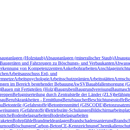
sauganlagen (Holzstaub)
Absauganlagen (mineralischer Staub)
Absauga
Baugeräten und Fahrzeugen zu Böschungs- und Verbaukanten
Abwasse
rkennung von Kompetenzzentren
Ankerbohrarbeiten
Anschlageinricht
ichen
Arbeitsausschuss Erd- und
ormnetze
Arbeitspsychologie
Arbeitsschutzprämien
Arbeitsstätten
Armschu
ngen im Bereich bestehender Bebauung
AwSV
Bauabfallentsorgung (Ge
)
Bauen mit Fertigteilen (Holz)
Baugruben
Baugrundvereisung
Baumaschi
treppen
Befugniserteilung durch Zentralstelle der Länder (ZLS)
befähigt
bau
Berufskrankheiten - Ermittlung
Berufstaucher
Beschichtungsstoffe
Be
au
Betonteile (Gefahrstoffe)
Betontrennmittel (GISCODE)
Betonzusatzm
weisungen (Gefahrstoffe)
Betriebsräte-Schulungen
Bildschirmarbeitsplat
striche
Bodenbelagsarbeiten
Bodenbelagsarbeiten
aketen
Bohrpfähle
Brandmeldeanlagen
Brandschadensanierung
Brandsc
urnout
Böschungen
Carbon-Beton
CE-Kennzeichnung
Chemikalienschu