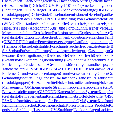
Chemikalien)
Dach-Auflegeleitern / Dachdecker-Auflegeleitern
Dachd
(Holzschutzmittel)
Deiche
DGUV Regel 101-004 (Anerkennung extern
(Schulungen)
DGUV Regel 101-004 (Sachkundelehrgänge)
DGUV Vor
(Produktgruppen)
Dichtwände
Dieselmotoremissionen
Dieselrußpartike
zum Betreten des Daches (EN 516)
Einstufung von Gefahrstoffen
Elek
(WINGIS)
Entstauber
Entzündbare Stoffe/Gemische
Epoxidharze
Epox
Hilfe
Erste Hilfe (Abrechnung Aus- und Fortbildung)
Essener Verbau
E
Maschinenrichtlinie
Exoskelette
Explosionsschutz
Explosionsschutz (Ge
(Gefahrstoffe)
Expositionsbeschreibungen
Expositionsverzeichnis
Fahr
(GISCODE)
Felsanker
Fernwärmeversorgungsbau
Fertigbetonrammpfä
(Transport)
Flüssigkeitsstrahler
Forschungstaucher
frequenzgesteuerte B
Straßenbau
Fußschutz
Führung
Ganzkörperschwingung
Gasleitungen
Ge
Personen)
Gefahrguttransport
Gefahrstoffe
Gefahrstoffrecht
Gefahrstoff
(Gefahrstoffe)
Gefährdungsbeurteilung (Gesundheit)
Gehörschutz
Geis
Einrichtungen
Gesichtsschutz
Gesundheitsförderung
Gesundheitspsych
Taucharbeiten
GGVSEB
GHS
GISBAU
GISCODE
Glaser
Glaswolle
Gl
Entfernen
Grundwasserabsenkungen
Grundwassersanierung
Gräben
Gr
Gefährdungsbeurteilung
Handschuh-Datenbank
Handschutz
Hautschut
(Produktgruppen)
Holzschutzmittel
Holzschutzmittelsanierung
Holzsta
Management (QM)
ionisierende Strahlung
Isocyanate
Isocyanate (GI
Bauwerksabdichtung (GISCODE)
Kamera-Monitor-Systeme
Kampfmi
(Gefahrstoffe)
Kavernenbau
Keramikfasern
Klebstoffe
Klebstoffe (GI
PSA
Konformitätsbewertung für Produkte und QM-Systeme
Konformi
Richtlinien
Kopfschutz
Korrosionsschutz
Korrosionsschutz-Produkte
Ko
optische Strahlung (Laser und UV-Strahlung)
Lackieranlagen
Lackiera