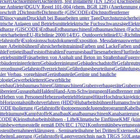
ecker
Dachklempner
Dachleitern, fest installierte (EN 12951)
Dachspeng
er Anbieter)
DGUV Regel 101-004 (ehem. BGR 128) (Anerkennung ex
schrift 2
Dichtstoffe
Dichtstoffe (GISCODEs)
Dichtstoffentferner
l
Diisocyanate
Druckluft bei Bauarbeiten unter Tage
Durchsturzsicherhei
trische Anlagen und Betriebsmittel
elektrische Fuchsschwanzsäge
Elekt
idharze (GISCODE)
Erdbau
Erdbaumaschinen
Erdbaumaschinen (Fachzer
stricharbeiten
EU-Richtlinie 2000/14/EG, Outdoorrichtlinie
EU-Richtli
fahrstoffe)
Explosionsschutzdokument
Exposition, Messdatenauswertu
bare Arbeitsbühnen
Fahrsicherheitstraining
Farben und Lacke
Farben un
hle
Fertigteilbau
Feststoffstrahlen
Feuerungsbau
Fliesenarbeiten
Flurförde
etriebsmittel
Fräsarbeiten von Asphalt und Beton im Straßenbau
Fugenv
bäudereinigerleitern
Gebäudereinigung
Gebäudeschadstoffe
Gefahrgutre
verordnung
Gefahrstoffverzeichnis
Gefährdungsbeurteilung
Gefährdungsb
sler Verbau, vorgehängt
Gerüstbauteile
Gerüste und bauliche
ologie
Gewerbekletterei
Gewerbliche
eisbau
Gleisbaumaschinen
Glättmaschinen
Grabenverbaugeräte
Grabenv
äbereien
Gussasphalt
Halden
Hand-Arm-Schwingungen
Handbrenner mit
z
Heben von Personen
Hebezeugbetrieb
Heizung
Hitze
Hochdruckinjekti
ub
Horizontalspülbohrverfahren (HDD)
Hubarbeitsbühnen
Humanschwin
SCODE)
Isolierung (Gefahrstoffe)
Isotopensonde
Jugendprogramm
Kabelb
ttelräumung
Kampfstoffe
Kanalbau
Kanalbaumaschinen
Kanalsanierung
SCODE)
Kleinsthubarbeitsbühnen - Lifte
Klimatische Einflüsse
KMF (küns
tätsbewertungsstelle gemäß DIN/IEC 17021
Konformitätsbewertungss
stenübernahmeerklärungen - Seminarteilnahme bei Dritten/Externen
Kr
rbeiten
Lagerung (Gefahrstoffe)
Lagerverzeichnis nach TRGS 510
Lasta