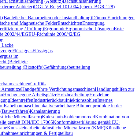
ler
Dachstuhlsanierung (Absturz)
Dachstuhlsanierung
terner Anbieter)
DGUV Regel 101-004 (ehem. BGR 128)
t (Bauteile bei Bauarbeiten oder Instandhaltung)
Dämme
Einrichtungen
rische und Magnetische Felder
Entschichten
Entsorgung
tifizierung / Prüfung)
Ergonomie
Ergonomische Lösungen
Erste
nie 2002/44/EG
EU-Richtlinie 2006/42/EG,
ng
d Lacke
rzeuge
Flüssiggas
Flüssiggas
erguss im
cht (Beteiligte
eurteilung (Biostoffe)
Gefährdungsbeurteilung
erbaumaschinen
Graffiti-
 Armstütze
Handgeführte Verdichtungsmaschinen
Handlungshilfen zur
on
Hochgelegene Arbeitsplätze
Holzbearbeitung
Holzleime
gung
Ideentreffen
Industrierückbau
Injektionssohlen
Internes
au
Kabelbaumaschinen
kaltverarbeitbare Bitumenprodukte in der
 (Bauverfahren)
Kanalsanierung
tliche Mineralfasern)
Knieschutz
Kohlenmonoxid
Kombination von
telle gemäß DIN/IEC 17065
Konformitätserklärung gemäß EU-
ane
Kunststeinarbeiten
künstliche Mineralfasern (KMF)
Künstliche
ufnahmeeinrichtungen & Fertigteilbau