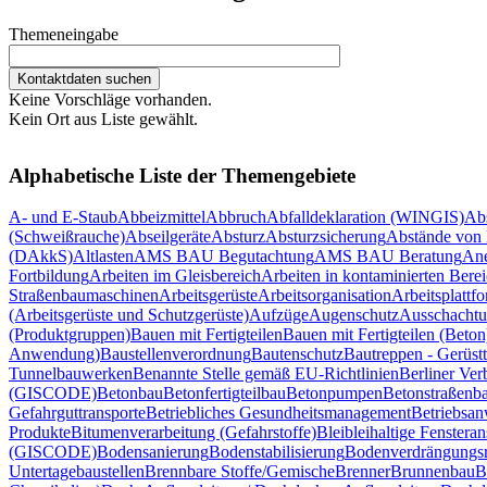
Themeneingabe
Keine Vorschläge vorhanden.
Kein Ort aus Liste gewählt.
Alphabetische Liste der Themengebiete
A- und E-Staub
Abbeizmittel
Abbruch
Abfalldeklaration (WINGIS)
Ab
(Schweißrauche)
Abseilgeräte
Absturz
Absturzsicherung
Abstände von 
(DAkkS)
Altlasten
AMS BAU Begutachtung
AMS BAU Beratung
Ane
Fortbildung
Arbeiten im Gleisbereich
Arbeiten in kontaminierten Bere
Straßenbaumaschinen
Arbeitsgerüste
Arbeitsorganisation
Arbeitsplattf
(Arbeitsgerüste und Schutzgerüste)
Aufzüge
Augenschutz
Ausschachtu
(Produktgruppen)
Bauen mit Fertigteilen
Bauen mit Fertigteilen (Beton
Anwendung)
Baustellenverordnung
Bautenschutz
Bautreppen - Gerüst
Tunnelbauwerken
Benannte Stelle gemäß EU-Richtlinien
Berliner Ver
(GISCODE)
Betonbau
Betonfertigteilbau
Betonpumpen
Betonstraßenb
Gefahrguttransporte
Betriebliches Gesundheitsmanagement
Betriebsan
Produkte
Bitumenverarbeitung (Gefahrstoffe)
Blei
bleihaltige Fensteran
(GISCODE)
Bodensanierung
Bodenstabilisierung
Bodenverdrängungsr
Untertagebaustellen
Brennbare Stoffe/Gemische
Brenner
Brunnenbau
B