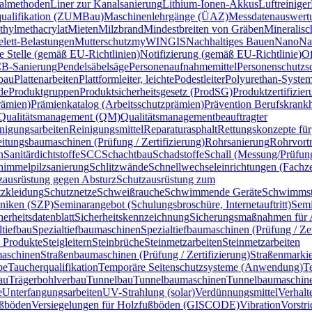
almethoden
Liner zur Kanalsanierung
Lithium-Ionen-Akkus
Luftreiniger
qualifikation (ZUMBau)
Maschinenlehrgänge (ÜAZ)
Messdatenauswertu
hylmethacrylat
Mieten
Milzbrand
Mindestbreiten von Gräben
Mineralisc
lett-Belastungen
Mutterschutz
myWINGIS
Nachhaltiges Bauen
Nano
Na
te Stelle (gemäß EU-Richtlinien)
Notifizierung (gemäß EU-Richtlinie)
O
B-Sanierung
Pendelsäbelsäge
Personenaufnahmemittel
Personenschutzs
bau
Plattenarbeiten
Plattformleiter, leichte
Podestleiter
Polyurethan-Syst
de
Produktgruppen
Produktsicherheitsgesetz (ProdSG)
Produktzertifizi
rämien)
Prämienkatalog (Arbeitsschutzprämien)
Prävention Berufskrankh
Qualitätsmanagement (QM)
Qualitätsmanagementbeauftragter
nigungsarbeiten
Reinigungsmittel
Reparaturasphalt
Rettungskonzepte für
itungsbaumaschinen (Prüfung / Zertifizierung)
Rohrsanierung
Rohrvortr
n
Sanitärdichtstoffe
SCC
Schachtbau
Schadstoffe
Schall (Messung/Prüfun
himmelpilzsanierung
Schlitzwände
Schnellwechseleinrichtungen (Fachzer
zausrüstung gegen Absturz
Schutzausrüstung zum
zkleidung
Schutznetze
Schweißrauche
Schwimmende Geräte
Schwimmsta
hniken (SZP)
Seminarangebot (Schulungsbroschüre, Internetauftritt)
Semi
herheitsdatenblatt
Sicherheitskennzeichnung
Sicherungsmaßnahmen für A
ltiefbau
Spezialtiefbaumaschinen
Spezialtiefbaumaschinen (Prüfung / Zer
 Produkte
Steigleitern
Steinbrüche
Steinmetzarbeiten
Steinmetzarbeiten
aschinen
Straßenbaumaschinen (Prüfung / Zertifizierung)
Straßenmarki
pe
Taucherqualifikation
Temporäre Seitenschutzsysteme (Anwendung)
T
au
Trägerbohlverbau
Tunnelbau
Tunnelbaumaschinen
Tunnelbaumaschine
e
Unterfangungsarbeiten
UV-Strahlung (solar)
Verdünnungsmittel
Verhalt
ußböden
Versiegelungen für Holzfußböden (GISCODE)
Vibration
Vorstr