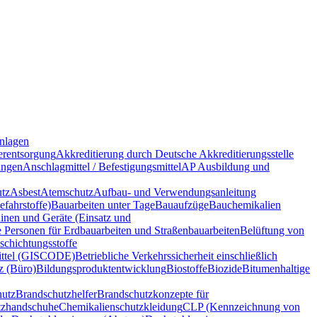
nlagen
rentsorgung
Akkreditierung durch Deutsche Akkreditierungsstelle
ungen
Anschlagmittel / Befestigungsmittel
AP Ausbildung und
tz
Asbest
Atemschutz
Aufbau- und Verwendungsanleitung
fahrstoffe)
Bauarbeiten unter Tage
Bauaufzüge
Bauchemikalien
nen und Geräte (Einsatz und
e Personen für Erdbauarbeiten und Straßenbauarbeiten
Belüftung von
schichtungsstoffe
ittel (GISCODE)
Betriebliche Verkehrssicherheit einschließlich
z (Büro)
Bildungsproduktentwicklung
Biostoffe
Biozide
Bitumenhaltige
hutz
Brandschutzhelfer
Brandschutzkonzepte für
tzhandschuhe
Chemikalienschutzkleidung
CLP (Kennzeichnung von