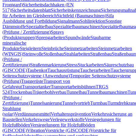
Frontgard)
Sicherheitsdachhaken (EN
517)
Sicherheitsdatenblatt
Sicherheitskennzeichnung
Sicherungsmaßn
für Arbeiten im Gleisbereich
Sichtfeld (Baumaschinen)
Sifa
Ausbildung und Fortbildung
Signalmann
Sohlinjektion
Sonstige
Dämmstoffe
Spezialtiefbau
Spezialtiefbaumaschinen
Spezialtiefbaumas
(Prüfung / Zertifizierung)
Sprays
(Produktgruppen)
Sprengarbeiten
Spundwände
Staubarme
mineralische
Produkte
Steigleitern
Steinbrüche
Steinmetzarbeiten
Steinmetzarbeiten
(WINGIS)
Steinwolle
Stollenbau
Strahlarbeiten
Straßenbau
Straßenbaum
(Prüfung /
Zertifizierung)
Straßenmarkierung
Stress
Stuckarbeiten
Säureschutzbau
(GISCODE)
Taubenkot
Tauchausrüstung
Taucherarbeiten
Tauchergrup
Seitenschutzsysteme (Anwendung)
Temporäre Seitenschutzsysteme
(Prüfung)
Traggerüste
Transport von
Gefahrgut
Transportanker
Transportarbeitsbühnen
TRGS
524
Trockenbau
Trägerbohlverbau
Tunnelbau
Tunnelbaumaschinen
Tun
(Prüfung /
Zertifizierung)
Tunnelsanierung
Tunnelvortrieb
Turmbau
Turmdrehkran
Strahlung
(solar)
Verdünnungsmittel
Verhaltensprävention
Verkehrssicherung an
Baustellen
Verkehrswege
Verlegewerkstoffe
Versiegelungen für
Holzfußböden
Versiegelungen für Holzfußböden
(GISCODE)
Vibration
Vorstriche (GISCODE)
Vorstriche für
Fußbodenklebstoffe
waagerechter und senkrechter