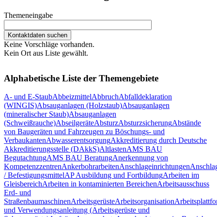
Themeneingabe
Keine Vorschläge vorhanden.
Kein Ort aus Liste gewählt.
Alphabetische Liste der Themengebiete
A- und E-Staub
Abbeizmittel
Abbruch
Abfalldeklaration
(WINGIS)
Absauganlagen (Holzstaub)
Absauganlagen
(mineralischer Staub)
Absauganlagen
(Schweißrauche)
Abseilgeräte
Absturz
Absturzsicherung
Abstände
von Baugeräten und Fahrzeugen zu Böschungs- und
Verbaukanten
Abwasserentsorgung
Akkreditierung durch Deutsche
Akkreditierungsstelle (DAkkS)
Altlasten
AMS BAU
Begutachtung
AMS BAU Beratung
Anerkennung von
Kompetenzzentren
Ankerbohrarbeiten
Anschlageinrichtungen
Anschlag
/ Befestigungsmittel
AP Ausbildung und Fortbildung
Arbeiten im
Gleisbereich
Arbeiten in kontaminierten Bereichen
Arbeitsausschuss
Erd- und
Straßenbaumaschinen
Arbeitsgerüste
Arbeitsorganisation
Arbeitsplattf
und Verwendungsanleitung (Arbeitsgerüste und