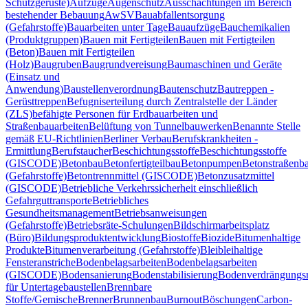
Schutzgerüste)
Aufzüge
Augenschutz
Ausschachtungen im Bereich
bestehender Bebauung
AwSV
Bauabfallentsorgung
(Gefahrstoffe)
Bauarbeiten unter Tage
Bauaufzüge
Bauchemikalien
(Produktgruppen)
Bauen mit Fertigteilen
Bauen mit Fertigteilen
(Beton)
Bauen mit Fertigteilen
(Holz)
Baugruben
Baugrundvereisung
Baumaschinen und Geräte
(Einsatz und
Anwendung)
Baustellenverordnung
Bautenschutz
Bautreppen -
Gerüsttreppen
Befugniserteilung durch Zentralstelle der Länder
(ZLS)
befähigte Personen für Erdbauarbeiten und
Straßenbauarbeiten
Belüftung von Tunnelbauwerken
Benannte Stelle
gemäß EU-Richtlinien
Berliner Verbau
Berufskrankheiten -
Ermittlung
Berufstaucher
Beschichtungsstoffe
Beschichtungsstoffe
(GISCODE)
Betonbau
Betonfertigteilbau
Betonpumpen
Betonstraßenb
(Gefahrstoffe)
Betontrennmittel (GISCODE)
Betonzusatzmittel
(GISCODE)
Betriebliche Verkehrssicherheit einschließlich
Gefahrguttransporte
Betriebliches
Gesundheitsmanagement
Betriebsanweisungen
(Gefahrstoffe)
Betriebsräte-Schulungen
Bildschirmarbeitsplatz
(Büro)
Bildungsproduktentwicklung
Biostoffe
Biozide
Bitumenhaltige
Produkte
Bitumenverarbeitung (Gefahrstoffe)
Blei
bleihaltige
Fensteranstriche
Bodenbelagsarbeiten
Bodenbelagsarbeiten
(GISCODE)
Bodensanierung
Bodenstabilisierung
Bodenverdrängungsr
für Untertagebaustellen
Brennbare
Stoffe/Gemische
Brenner
Brunnenbau
Burnout
Böschungen
Carbon-