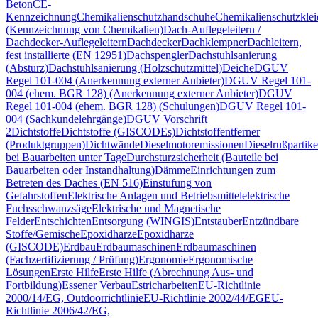
Beton
CE-
Kennzeichnung
Chemikalienschutzhandschuhe
Chemikalienschutzkle
(Kennzeichnung von Chemikalien)
Dach-Auflegeleitern /
Dachdecker-Auflegeleitern
Dachdecker
Dachklempner
Dachleitern,
fest installierte (EN 12951)
Dachspengler
Dachstuhlsanierung
(Absturz)
Dachstuhlsanierung (Holzschutzmittel)
Deiche
DGUV
Regel 101-004 (Anerkennung externer Anbieter)
DGUV Regel 101-
004 (ehem. BGR 128) (Anerkennung externer Anbieter)
DGUV
Regel 101-004 (ehem. BGR 128) (Schulungen)
DGUV Regel 101-
004 (Sachkundelehrgänge)
DGUV Vorschrift
2
Dichtstoffe
Dichtstoffe (GISCODEs)
Dichtstoffentferner
(Produktgruppen)
Dichtwände
Dieselmotoremissionen
Dieselrußpartike
bei Bauarbeiten unter Tage
Durchsturzsicherheit (Bauteile bei
Bauarbeiten oder Instandhaltung)
Dämme
Einrichtungen zum
Betreten des Daches (EN 516)
Einstufung von
Gefahrstoffen
Elektrische Anlagen und Betriebsmittel
elektrische
Fuchsschwanzsäge
Elektrische und Magnetische
Felder
Entschichten
Entsorgung (WINGIS)
Entstauber
Entzündbare
Stoffe/Gemische
Epoxidharze
Epoxidharze
(GISCODE)
Erdbau
Erdbaumaschinen
Erdbaumaschinen
(Fachzertifizierung / Prüfung)
Ergonomie
Ergonomische
Lösungen
Erste Hilfe
Erste Hilfe (Abrechnung Aus- und
Fortbildung)
Essener Verbau
Estricharbeiten
EU-Richtlinie
2000/14/EG, Outdoorrichtlinie
EU-Richtlinie 2002/44/EG
EU-
Richtlinie 2006/42/EG,