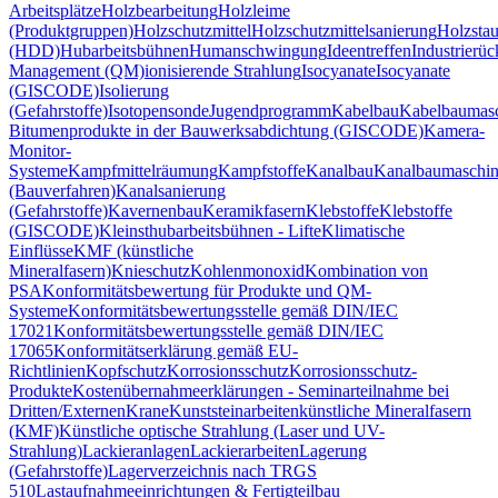
Arbeitsplätze
Holzbearbeitung
Holzleime
(Produktgruppen)
Holzschutzmittel
Holzschutzmittelsanierung
Holzsta
(HDD)
Hubarbeitsbühnen
Humanschwingung
Ideentreffen
Industrierü
Management (QM)
ionisierende Strahlung
Isocyanate
Isocyanate
(GISCODE)
Isolierung
(Gefahrstoffe)
Isotopensonde
Jugendprogramm
Kabelbau
Kabelbaumas
Bitumenprodukte in der Bauwerksabdichtung (GISCODE)
Kamera-
Monitor-
Systeme
Kampfmittelräumung
Kampfstoffe
Kanalbau
Kanalbaumaschi
(Bauverfahren)
Kanalsanierung
(Gefahrstoffe)
Kavernenbau
Keramikfasern
Klebstoffe
Klebstoffe
(GISCODE)
Kleinsthubarbeitsbühnen - Lifte
Klimatische
Einflüsse
KMF (künstliche
Mineralfasern)
Knieschutz
Kohlenmonoxid
Kombination von
PSA
Konformitätsbewertung für Produkte und QM-
Systeme
Konformitätsbewertungsstelle gemäß DIN/IEC
17021
Konformitätsbewertungsstelle gemäß DIN/IEC
17065
Konformitätserklärung gemäß EU-
Richtlinien
Kopfschutz
Korrosionsschutz
Korrosionsschutz-
Produkte
Kostenübernahmeerklärungen - Seminarteilnahme bei
Dritten/Externen
Krane
Kunststeinarbeiten
künstliche Mineralfasern
(KMF)
Künstliche optische Strahlung (Laser und UV-
Strahlung)
Lackieranlagen
Lackierarbeiten
Lagerung
(Gefahrstoffe)
Lagerverzeichnis nach TRGS
510
Lastaufnahmeeinrichtungen & Fertigteilbau