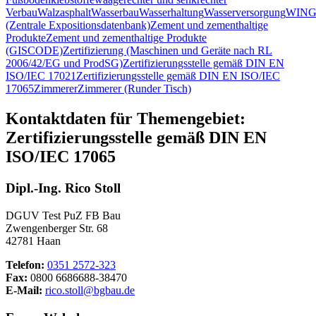
Verbau
Walzasphalt
Wasserbau
Wasserhaltung
Wasserversorgung
WING
(Zentrale Expositionsdatenbank)
Zement und zementhaltige
Produkte
Zement und zementhaltige Produkte
(GISCODE)
Zertifizierung (Maschinen und Geräte nach RL
2006/42/EG und ProdSG)
Zertifizierungsstelle gemäß DIN EN
ISO/IEC 17021
Zertifizierungsstelle gemäß DIN EN ISO/IEC
17065
Zimmerer
Zimmerer (Runder Tisch)
Kontaktdaten für Themengebiet:
Zertifizierungsstelle gemäß DIN EN
ISO/IEC 17065
Dipl.-Ing. Rico Stoll
DGUV Test PuZ FB Bau
Zwengenberger Str. 68
42781 Haan
Telefon:
0351 2572-323
Fax:
0800 6686688-38470
E-Mail:
rico.stoll@bgbau.de